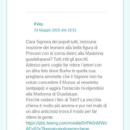
Fritz
24 Maggio 2025 alle 16:51
Cara Signora dei popoli tutti, nessuna
reazione dei leoniani alla bella figura di
Prevost con le corna dietro alla Madonna
guadalupana? Tutti zitti gli ipocriti.
Adesso però voglio far ridere i lettori con
un altra foto dove Burke in quella sua
preghiera ammette che il Signore non ha
voluto concedere il Munus al neoeletto
(antipapa) e aggira l’ostacolo rivolgendosi
alla Madonna di Guadalupe.
Perchè vedere i film di Totò? La vecchia
chiesa è molto più amena e pur nel male di
un altro anticristo trova il modo per far
ridere la gente.
https://pbs.twimg.com/media/GrPA0nMWo
AEv8Jx?format=jpg&name=large