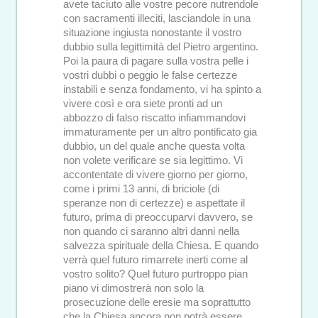
avete taciuto alle vostre pecore nutrendole
con sacramenti illeciti, lasciandole in una
situazione ingiusta nonostante il vostro
dubbio sulla legittimità del Pietro argentino.
Poi la paura di pagare sulla vostra pelle i
vostri dubbi o peggio le false certezze
instabili e senza fondamento, vi ha spinto a
vivere così e ora siete pronti ad un
abbozzo di falso riscatto infiammandovi
immaturamente per un altro pontificato gia
dubbio, un del quale anche questa volta
non volete verificare se sia legittimo. Vi
accontentate di vivere giorno per giorno,
come i primi 13 anni, di briciole (di
speranze non di certezze) e aspettate il
futuro, prima di preoccuparvi davvero, se
non quando ci saranno altri danni nella
salvezza spirituale della Chiesa. E quando
verrà quel futuro rimarrete inerti come al
vostro solito? Quel futuro purtroppo pian
piano vi dimostrerà non solo la
prosecuzione delle eresie ma soprattutto
che la Chiesa ancora non potrà essere