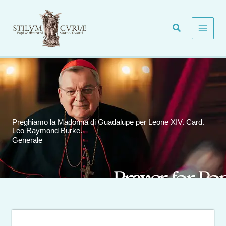
Vai
al
contenuto
Preghiamo la Madonna di Guadalupe per Leone XIV. Card.
Leo Raymond Burke.
Generale