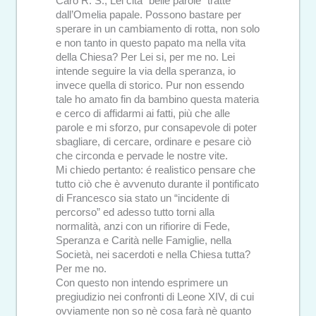
Caro R. S., Lei cita “belle parole” tratte
dall’Omelia papale. Possono bastare per
sperare in un cambiamento di rotta, non solo
e non tanto in questo papato ma nella vita
della Chiesa? Per Lei si, per me no. Lei
intende seguire la via della speranza, io
invece quella di storico. Pur non essendo
tale ho amato fin da bambino questa materia
e cerco di affidarmi ai fatti, più che alle
parole e mi sforzo, pur consapevole di poter
sbagliare, di cercare, ordinare e pesare ciò
che circonda e pervade le nostre vite.
Mi chiedo pertanto: é realistico pensare che
tutto ciò che è avvenuto durante il pontificato
di Francesco sia stato un “incidente di
percorso” ed adesso tutto torni alla
normalità, anzi con un rifiorire di Fede,
Speranza e Carità nelle Famiglie, nella
Società, nei sacerdoti e nella Chiesa tutta?
Per me no.
Con questo non intendo esprimere un
pregiudizio nei confronti di Leone XIV, di cui
ovviamente non so nè cosa farà nè quanto