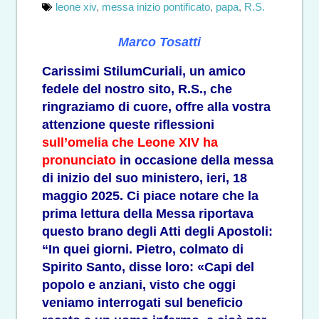
leone xiv
,
messa inizio pontificato
,
papa
,
R.S.
Marco Tosatti
Carissimi StilumCuriali, un amico
fedele del nostro sito, R.S., che
ringraziamo di cuore, offre alla vostra
attenzione queste riflessioni
s
ull’omelia che Leone XIV ha
pronunciato
in occasione della messa
di inizio del suo ministero, ieri, 18
maggio 2025. Ci piace notare che la
prima lettura della Messa riportava
questo brano degli Atti degli Apostoli:
“In quei giorni. Pietro, colmato di
Spirito Santo, disse loro: «Capi del
popolo e anziani, visto che oggi
veniamo interrogati sul beneficio