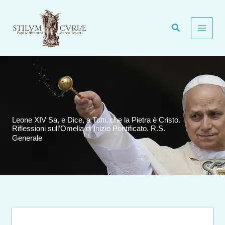
Vai
al
contenuto
Leone XIV Sa, e Dice, a Tutti, che la Pietra è Cristo.
Riflessioni sull’Omelia di Inizio Pontificato. R.S.
Generale