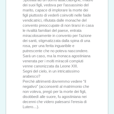
Sposata ad un uomo attaccabrighe, madre
dei suoi figli, vedova per l’assassinio del
marito, capace di implorare la morte dei
figli piuttosto di vederli coinvolti nelle faide
vendicatrici, rifiutata dalle monache del
convento preoccupate di non tirarsi in casa
le rivalità familiari del paese, entrata
miracolosamente in convento per l’azione
dei santi, stigmatizzata dalla spina di una
rosa, per una ferita inguaribile e
putrescente che no poteva nascondere.
Sarà un caso, ma la monaca agostiniana
venerata per i molti miracoli compiuti
venne canonizzata da Leone XIII.
Segni del cielo, in un intricatissimo
arabesco?
Perchè altrimenti dovremmo vedere “il
negativo” (acconsentì al matrimonio che
non voleva, pregò per la morte dei figli,
disobbedì alle suore, fu agostiniana nei
decenni che videro palesarsi l’eresia di
Lutero…).