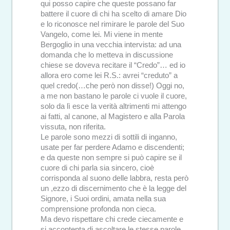
qui posso capire che queste possano far
battere il cuore di chi ha scelto di amare Dio
e lo riconosce nel rimirare le parole del Suo
Vangelo, come lei. Mi viene in mente
Bergoglio in una vecchia intervista: ad una
domanda che lo metteva in discussione
chiese se doveva recitare il “Credo”… ed io
allora ero come lei R.S.: avrei “creduto” a
quel credo(…che però non disse!) Oggi no,
a me non bastano le parole ci vuole il cuore,
solo da lì esce la verità altrimenti mi attengo
ai fatti, al canone, al Magistero e alla Parola
vissuta, non riferita.
Le parole sono mezzi di sottili di inganno,
usate per far perdere Adamo e discendenti;
e da queste non sempre si può capire se il
cuore di chi parla sia sincero, cioè
corrisponda al suono delle labbra, resta però
un ,ezzo di discernimento che è la legge del
Signore, i Suoi ordini, amata nella sua
comprensione profonda non cieca.
Ma devo rispettare chi crede ciecamente e
si accontenta di ascoltare le stesse parole