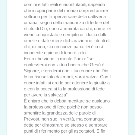
uomini e fatti reali e inconfutabili, sapendo
che in ogni parte del mondo corpi ed anime
soffrono per l’imperversare della cattiveria
umana, segno della mancanza di fede e del
rifiuto di Dio, sono ammirata da chi, come lei
viene conquistato e riempito di fiducia dalle
omelie e dalle mere dichiarazioni di intenti di
chi, dicono, sia un nuovo papa: lei è così
innocente e pieno di tenero zelo…
Ecco che viene in mente Paolo: “se
confesserai con la tua bocca che Gesù è il
Signore, e crederai con il tuo cuore che Dio
lo ha risuscitato dai morti, sarai salvo. Con il
cuore infatti si crede per ottenere la giustizia
e con la bocca si fa la professione di fede
per avere la salvezza”.
È chiaro che io debba meditare se qualcuno
fa professione di fede poichè non posso
smentire la grandezza delle parole di
Prevost, non sue in verità, ma comunque
dette per dimostrare se stesso e sembrare
punti di riferimento per gli ascoltatori. E fin