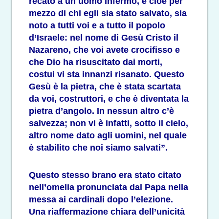
recato a un uomo infermo, e cioè per
mezzo di chi egli sia stato salvato, sia
noto a tutti voi e a tutto il popolo
d’Israele: nel nome di Gesù Cristo il
Nazareno, che voi avete crocifisso e
che Dio ha risuscitato dai morti,
costui vi sta innanzi risanato. Questo
Gesù è la pietra, che è stata scartata
da voi, costruttori, e che è diventata la
pietra d’angolo. In nessun altro c’è
salvezza; non vi è infatti, sotto il cielo,
altro nome dato agli uomini, nel quale
è stabilito che noi siamo salvati”.
Questo stesso brano era stato citato
nell’omelia pronunciata dal Papa nella
messa ai cardinali dopo l’elezione.
Una riaffermazione chiara dell’unicità