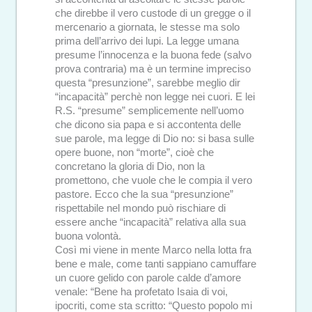
che direbbe il vero custode di un gregge o il
mercenario a giornata, le stesse ma solo
prima dell’arrivo dei lupi. La legge umana
presume l’innocenza e la buona fede (salvo
prova contraria) ma è un termine impreciso
questa “presunzione”, sarebbe meglio dir
“incapacità” perchè non legge nei cuori. E lei
R.S. “presume” semplicemente nell’uomo
che dicono sia papa e si accontenta delle
sue parole, ma legge di Dio no: si basa sulle
opere buone, non “morte”, cioè che
concretano la gloria di Dio, non la
promettono, che vuole che le compia il vero
pastore. Ecco che la sua “presunzione”
rispettabile nel mondo può rischiare di
essere anche “incapacità” relativa alla sua
buona volontà.
Così mi viene in mente Marco nella lotta fra
bene e male, come tanti sappiano camuffare
un cuore gelido con parole calde d’amore
venale: “Bene ha profetato Isaia di voi,
ipocriti, come sta scritto: “Questo popolo mi