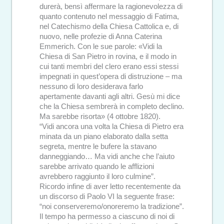
durerà, bensì affermare la ragionevolezza di
quanto contenuto nel messaggio di Fatima,
nel Catechismo della Chiesa Cattolica e, di
nuovo, nelle profezie di Anna Caterina
Emmerich. Con le sue parole: «Vidi la
Chiesa di San Pietro in rovina, e il modo in
cui tanti membri del clero erano essi stessi
impegnati in quest’opera di distruzione – ma
nessuno di loro desiderava farlo
apertamente davanti agli altri. Gesù mi dice
che la Chiesa sembrerà in completo declino.
Ma sarebbe risorta» (4 ottobre 1820).
“Vidi ancora una volta la Chiesa di Pietro era
minata da un piano elaborato dalla setta
segreta, mentre le bufere la stavano
danneggiando… Ma vidi anche che l’aiuto
sarebbe arrivato quando le afflizioni
avrebbero raggiunto il loro culmine”.
Ricordo infine di aver letto recentemente da
un discorso di Paolo VI la seguente frase:
“noi conserveremo/onoreremo la tradizione”.
Il tempo ha permesso a ciascuno di noi di