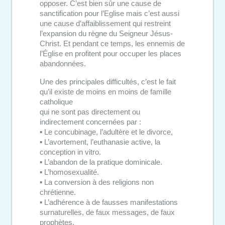
opposer. C’est bien sûr une cause de
sanctification pour l’Eglise mais c’est aussi
une cause d’affaiblissement qui restreint
l’expansion du règne du Seigneur Jésus-
Christ. Et pendant ce temps, les ennemis de
l’Église en profitent pour occuper les places
abandonnées.
Une des principales difficultés, c’est le fait
qu’il existe de moins en moins de famille
catholique
qui ne sont pas directement ou
indirectement concernées par :
▪︎ Le concubinage, l’adultère et le divorce,
▪︎ L’avortement, l’euthanasie active, la
conception in vitro.
▪︎ L’abandon de la pratique dominicale.
▪︎ L’homosexualité.
▪︎ La conversion à des religions non
chrétienne.
▪︎ L’adhérence à de fausses manifestations
surnaturelles, de faux messages, de faux
prophètes.