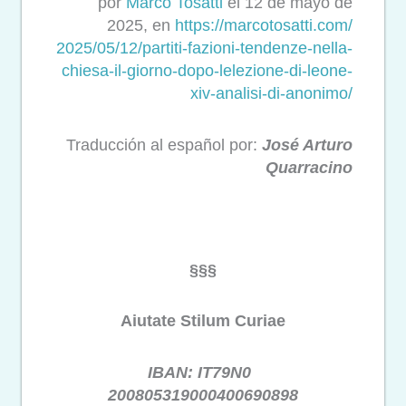
por
Marco Tosatti
el 12 de mayo de
2025, en
https://marcotosatti.com/
2025/05/12/partiti-fazioni-
tendenze-nella-
chiesa-il-
giorno-dopo-lelezione-di-
leone-
xiv-analisi-di-anonimo/
Traducción al español por:
José Arturo
Quarracino
§§§
Aiutate Stilum Curiae
IBAN: IT79N0
200805319000400690898