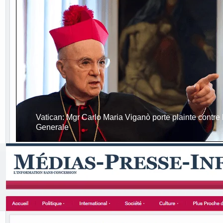
Vatican: Mgr Carlo Maria Viganò porte plainte contre 
Generale