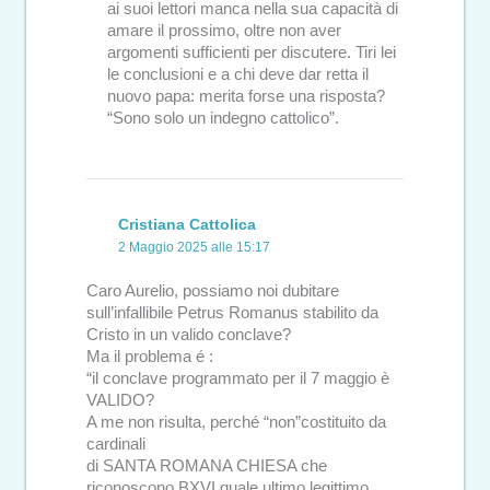
ai suoi lettori manca nella sua capacità di
amare il prossimo, oltre non aver
argomenti sufficienti per discutere. Tiri lei
le conclusioni e a chi deve dar retta il
nuovo papa: merita forse una risposta?
“Sono solo un indegno cattolico”.
Cristiana Cattolica
2 Maggio 2025 alle 15:17
Caro Aurelio, possiamo noi dubitare
sull’infallibile Petrus Romanus stabilito da
Cristo in un valido conclave?
Ma il problema é :
“il conclave programmato per il 7 maggio è
VALIDO?
A me non risulta, perché “non”costituito da
cardinali
di SANTA ROMANA CHIESA che
riconoscono BXVI quale ultimo legittimo