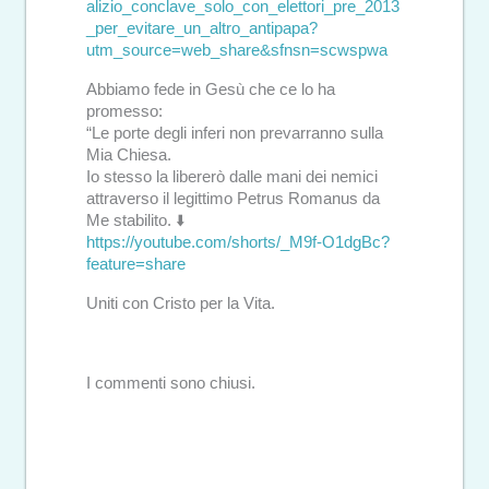
alizio_conclave_solo_con_elettori_pre_2013
_per_evitare_un_altro_antipapa?
utm_source=web_share&sfnsn=scwspwa
Abbiamo fede in Gesù che ce lo ha
promesso:
“Le porte degli inferi non prevarranno sulla
Mia Chiesa.
Io stesso la libererò dalle mani dei nemici
attraverso il legittimo Petrus Romanus da
Me stabilito. ⬇️
https://youtube.com/shorts/_M9f-O1dgBc?
feature=share
Uniti con Cristo per la Vita.
I commenti sono chiusi.