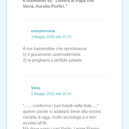
6 commenti su “Lettera al Papa che
Verrà. Aurelio Porfiri.”
creazionista
3 Maggio 2025 alle 15:10
A me basterebbe che ripristinasse
1) il giuramento antimodernista
2) la preghiera a perfidis judaeis
Virro
2 Maggio 2025 alle 20:19
“……conferma i tuoi fratelli nella fede….”
queste parole si adattano bene alla nostra
società di oggi, molto tecnologica e ben
avviata all’AI.
Ma dove sono i vari Paolo, Leone Magno,