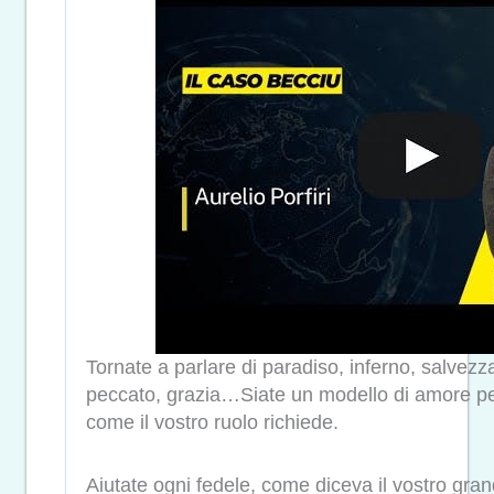
Tornate a parlare di paradiso, inferno, salvezz
peccato, grazia…Siate un modello di amore per
come il vostro ruolo richiede.
Aiutate ogni fedele, come diceva il vostro gr