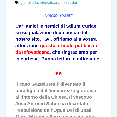
gaztelueta
,
infovaticana
,
opus dei
Marco Tosatti
Cari amici e nemici di Stilum Curiae,
su segnalazione di un amico del
nostro sito, F.A., offriamo alla vostra
attenzione
questo articolo pubblicato
da Infovaticana
, che ringraziamo per
la cortesia. Buona lettura e diffusione.
§§§
Il caso Gaztelueta è diventato il
paradigma dell’insicurezza giuridica
all’interno della Chiesa. Il vescovo
José Antonio Satué ha decretato
l’espulsione dall’Opus Dei di José
María Martínez Sanz, ex insegnante