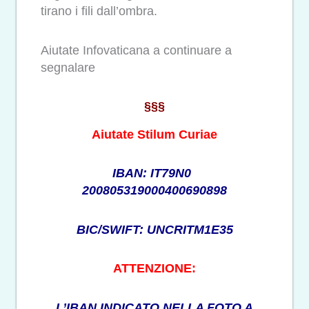
tirano i fili dall’ombra.
Aiutate Infovaticana a continuare a
segnalare
§§§
Aiutate Stilum Curiae
IBAN: IT79N0
200805319000400690898
BIC/SWIFT: UNCRITM1E35
ATTENZIONE:
L’IBAN INDICATO NELLA FOTO A