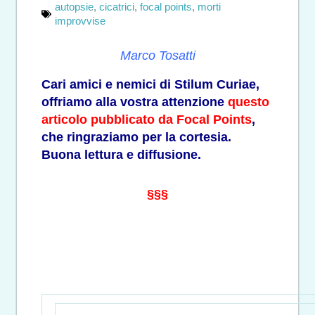
autopsie
,
cicatrici
,
focal points
,
morti
improvvise
Marco Tosatti
Cari amici e nemici di Stilum Curiae,
offriamo alla vostra attenzione
questo
articolo pubblicato da Focal Points
,
che ringraziamo per la cortesia.
Buona lettura e diffusione.
§§§