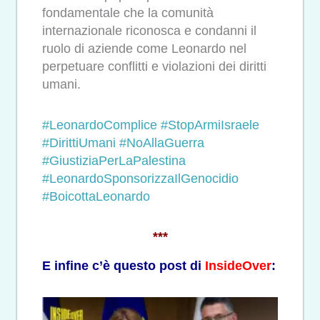
fondamentale che la comunità
internazionale riconosca e condanni il
ruolo di aziende come Leonardo nel
perpetuare conflitti e violazioni dei diritti
umani.
#LeonardoComplice
#StopArmiIsraele
#DirittiUmani
#NoAllaGuerra
#GiustiziaPerLaPalestina
#LeonardoSponsorizzaIlGenocidio
#BoicottaLeonardo
***
E infine c’è questo post di
InsideOver
: