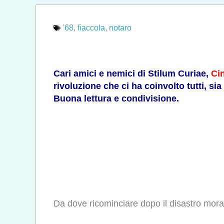
'68
,
fiaccola
,
notaro
Cari amici e nemici di Stilum Curiae,
Cin
rivoluzione che ci ha coinvolto tutti, si
Buona lettura e condivisione.
Da dove ricominciare dopo il disastro moral