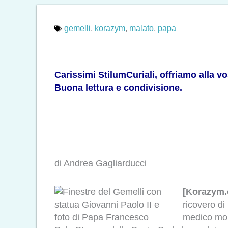
gemelli
,
korazym
,
malato
,
papa
Carissimi StilumCuriali, offriamo alla v
Buona lettura e condivisione.
di Andrea Gagliarducci
[Korazym.o
ricovero di
medico mol