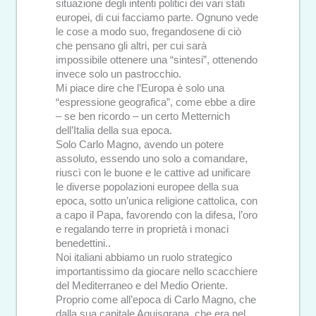
situazione degli intenti politici dei vari stati
europei, di cui facciamo parte. Ognuno vede
le cose a modo suo, fregandosene di ciò
che pensano gli altri, per cui sarà
impossibile ottenere una “sintesi”, ottenendo
invece solo un pastrocchio.
Mi piace dire che l’Europa è solo una
“espressione geografica”, come ebbe a dire
– se ben ricordo – un certo Metternich
dell’Italia della sua epoca.
Solo Carlo Magno, avendo un potere
assoluto, essendo uno solo a comandare,
riuscì con le buone e le cattive ad unificare
le diverse popolazioni europee della sua
epoca, sotto un’unica religione cattolica, con
a capo il Papa, favorendo con la difesa, l’oro
e regalando terre in proprietà i monaci
benedettini..
Noi italiani abbiamo un ruolo strategico
importantissimo da giocare nello scacchiere
del Mediterraneo e del Medio Oriente.
Proprio come all’epoca di Carlo Magno, che
dalla sua capitale Aquisgrana, che era nel