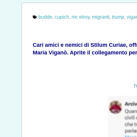
budde
,
cupich
,
mc elroy
,
migranti
,
trump
,
viga
Cari amici e nemici di Stilum Curiae, of
Maria Viganò
. Aprite il collegamento pe
h