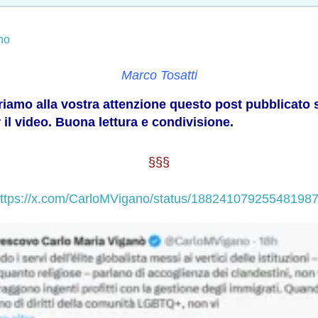
no
Marco Tosatti
friamo alla vostra attenzione
questo post pubblicato s
r il video. Buona lettura e condivisione.
§§§
ttps://x.com/CarloMVigano/status/18824107925548198