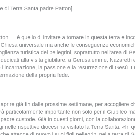
e di Terra Santa padre Patton].
on — è quello di invitare a tornare in questa terra e inco
 Chiesa universale ma anche le conseguenze economiche de
lienza turistica dei pellegrini, soprattutto nell’area di Be
i dedicati alla visita giubilare, a Gerusalemme, Nazareth
l’incarnazione, la passione e la resurrezione di Gesù. I no
fermazione della propria fede.
riaprire già fin dalle prossime settimane, per accogliere c
 particolarmente importante non solo per il Giubileo ma
l padre custode. Già in questi giorni, con la collaborazio
gi nelle rispettive diocesi ha visitato la Terra Santa. «In
 attende di nuovo i suoi figli pellegrini nella terra di 