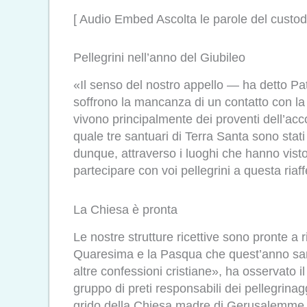
[ Audio Embed Ascolta le parole del custod
Pellegrini nell’anno del Giubileo
«Il senso del nostro appello — ha detto Patt
soffrono la mancanza di un contatto con la
vivono principalmente dei proventi dell’accog
quale tre santuari di Terra Santa sono stat
dunque, attraverso i luoghi che hanno visto 
partecipare con voi pellegrini a questa riaf
La Chiesa è pronta
Le nostre strutture ricettive sono pronte a 
Quaresima e la Pasqua che quest’anno sarà
altre confessioni cristiane», ha osservato i
gruppo di preti responsabili dei pellegrinag
grido della Chiesa madre di Gerusalemme che