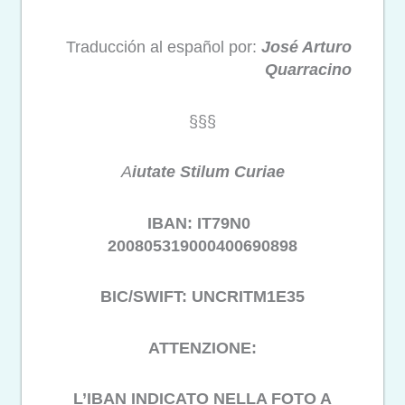
Traducción al español por:
José Arturo
Quarracino
§§§
A
iutate Stilum Curiae
IBAN: IT79N0
200805319000400690898
BIC/SWIFT: UNCRITM1E35
ATTENZIONE:
L’IBAN INDICATO NELLA FOTO A