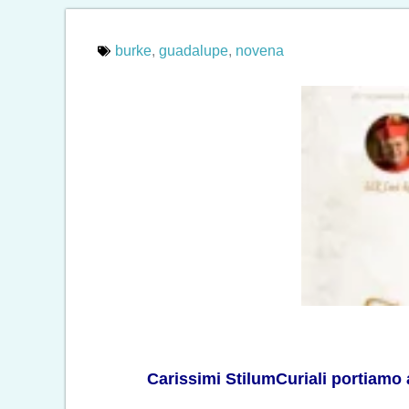
burke
,
guadalupe
,
novena
Carissimi StilumCuriali portiamo 