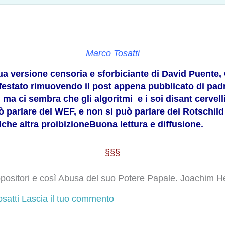
Marco Tosatti
sua versione censoria e sforbiciante di David Puente
ifestato rimuovendo il post appena pubblicato di pad
a ci sembra che gli algoritmi e i soi disant cervelli
uò parlare del WEF, e non si può parlare dei Rotschil
he altra proibizioneBuona lettura e diffusione.
§§§
ositori e così Abusa del suo Potere Papale. Joachim H
satti
Lascia il tuo commento