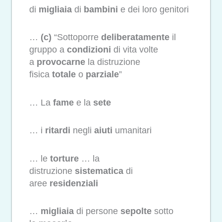
di
migliaia
di
bambini
e dei loro genitori
…
(c)
“Sottoporre
deliberatamente
il
gruppo a
condizioni
di vita volte
a
provocarne
la distruzione
fisica
totale
o
parziale
”
… La
fame
e la
sete
… i
ritardi
negli
aiuti
umanitari
… le
torture
… la
distruzione
sistematica
di
aree
residenziali
…
migliaia
di persone
sepolte
sotto