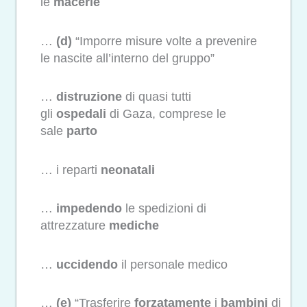
le
macerie
…
(d)
“Imporre misure volte a prevenire
le nascite all’interno del gruppo”
…
distruzione
di quasi tutti
gli
ospedali
di Gaza, comprese le
sale
parto
… i reparti
neonatali
…
impedendo
le spedizioni di
attrezzature
mediche
…
uccidendo
il personale medico
…
(e)
“Trasferire
forzatamente
i
bambini
di