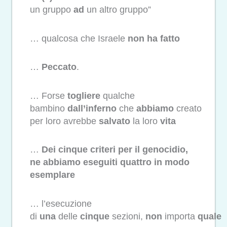
un gruppo
ad
un altro gruppo”
… qualcosa che Israele
non
ha
fatto
…
Peccato
.
… Forse
togliere
qualche
bambino
dall’inferno
che
abbiamo
creato
per loro avrebbe
salvato
la loro
vita
…
Dei cinque criteri per il genocidio,
ne abbiamo eseguiti quattro in modo
esemplare
… l’esecuzione
di
una
delle
cinque
sezioni,
non
importa
quale