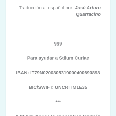
Traducción al español por:
José Arturo
Quarracino
§§§
Para ayudar a Stilum Curiae
IBAN: IT79N0200805319000400690898
BIC/SWIFT: UNCRITM1E35
***