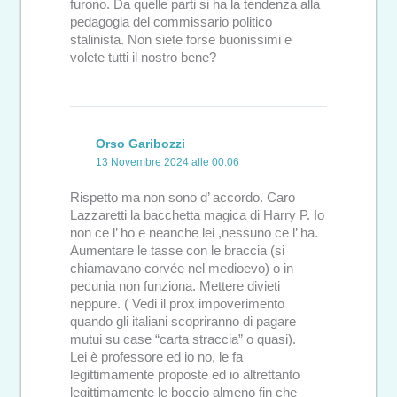
furono. Da quelle parti si ha la tendenza alla
pedagogia del commissario politico
stalinista. Non siete forse buonissimi e
volete tutti il nostro bene?
Orso Garibozzi
13 Novembre 2024 alle 00:06
Rispetto ma non sono d’ accordo. Caro
Lazzaretti la bacchetta magica di Harry P. Io
non ce l’ ho e neanche lei ,nessuno ce l’ ha.
Aumentare le tasse con le braccia (si
chiamavano corvée nel medioevo) o in
pecunia non funziona. Mettere divieti
neppure. ( Vedi il prox impoverimento
quando gli italiani scopriranno di pagare
mutui su case “carta straccia” o quasi).
Lei è professore ed io no, le fa
legittimamente proposte ed io altrettanto
legittimamente le boccio almeno fin che