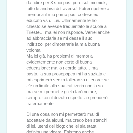
da ridire per 3 suoi post pure sul mio nick,
tutto le andava di traverso! Potrei ripetere a
memoria il mio primo post cortese ed
educato vs di Lei. Ultimamente le ho
chiesto se avesse frequentato le scuole a
Trieste… ma lei non risponde. Verrei anche
ad abbracciarla se mi desse il suo
indirizzo, per dimostrarle la mia buona
volonta.
Ma lei già, ha problemi di memoria
evidentemente non certo di buona
educazione: ma io ricordo tutto… ma
basta, la sua prosopopea mi ha saziata e
mi esprimerò senza tolleranza ulteriore: se
c’e un limite alla sua cattiveria non lo so
ma se mi permette gliela farò notare,
sempre con il dovuto rispetto la riprenderò
fraternamente!
Di una cosa non mi permetterò mai di
accettare da alcuni, ma credo ben stanchi
di lei, utenti del blog: che lei sia stata
definita una vipera. Esistono anche