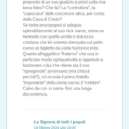
proposito di un suo giudizio a-priori sulla mia
bona fides? Che fa? La “controllora”, la
“capocasa” delle coscienze altrui, per conto
della Casa di Cristo?
Se tanta prosopopea si adegua
splendidamente al suo nick name, stona un
tantinello con quella umiltà e dolcezza
cristiana che lei ostenta stampata sul petto
come un biglietto da visita fosforescente.
Quanto all’aggettivo “fraterno” che usa in
particolar modo ogniqualvolta si appresta a
bastonare colui che ritiene sia il suo
“spregevole” avversario (ma chissà
perchè?), mi ricorda il primo fratello
“importante” della storia sacra: il “celebre”
Caino da cui- si narra- fiorì una lunga
discendenza.
La Signora di tutti i popoli
18 Ottobre 2024 alle 19:05