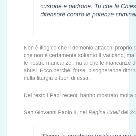
custode e padrone. Tu che la Chiesa
difensore contro le potenze criminali 
Non è illogico che il demonio attacchi proprio do
che non è certamente soltanto il Vaticano, ma
le nostre mancanze, ma anche le mancanze del cl
abusi. Ecco perché, forse, bisognerebbe ritorna
nella liturgia e fuori di essa.
Del resto i Papi recenti hanno mostrato molta
San Giovanni Paolo II, nel
Regina Coeli
del 24
“Possa la preghiera fortificarci per q