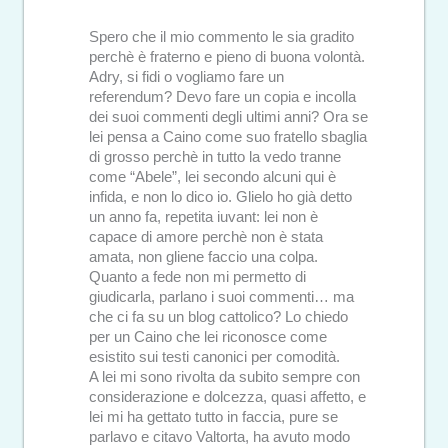
Spero che il mio commento le sia gradito
perchè è fraterno e pieno di buona volontà.
Adry, si fidi o vogliamo fare un
referendum? Devo fare un copia e incolla
dei suoi commenti degli ultimi anni? Ora se
lei pensa a Caino come suo fratello sbaglia
di grosso perchè in tutto la vedo tranne
come “Abele”, lei secondo alcuni qui è
infida, e non lo dico io. Glielo ho già detto
un anno fa, repetita iuvant: lei non è
capace di amore perchè non è stata
amata, non gliene faccio una colpa.
Quanto a fede non mi permetto di
giudicarla, parlano i suoi commenti… ma
che ci fa su un blog cattolico? Lo chiedo
per un Caino che lei riconosce come
esistito sui testi canonici per comodità.
A lei mi sono rivolta da subito sempre con
considerazione e dolcezza, quasi affetto, e
lei mi ha gettato tutto in faccia, pure se
parlavo e citavo Valtorta, ha avuto modo