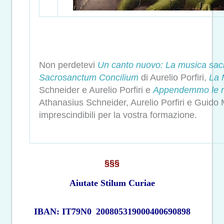
Non perdetevi
Un canto nuovo: La musica sacra
Sacrosanctum Concilium
di Aurelio Porfiri,
La 
Schneider e Aurelio Porfiri e
Appendemmo le nos
Athanasius Schneider, Aurelio Porfiri e Guido
imprescindibili per la vostra formazione.
§§§
Aiutate Stilum Curiae
IBAN: IT79N0
200805319000400690898