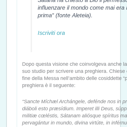
Satana ha chiesto a Dio il permess
influenzare il mondo come mai era r
prima”
(fonte
Aleteia
).
Iscriviti ora
Dopo questa visione che coinvolgeva anche la c
suo studio per scrivere una preghiera. Chiese 
fine della Messa nell’ambito delle cosiddette “p
preghiera è il seguente:
“Sancte Míchæl Archángele, defénde nos in præ
diáboli esto præsídium. Imperet illi Deus, súp
militiæ cœléstis, Sátanam aliósque spíritus m
pervagántur in mundo, divina virtúte, in inférn