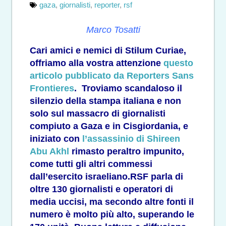
gaza
,
giornalisti
,
reporter
,
rsf
Marco Tosatti
Cari amici e nemici di Stilum Curiae,
offriamo alla vostra attenzione
questo
articolo pubblicato da Reporters Sans
Frontieres
. Troviamo scandaloso il
silenzio della stampa italiana e non
solo sul massacro di giornalisti
compiuto a Gaza e in Cisgiordania, e
iniziato con
l’assassinio di Shireen
Abu Akhl
rimasto peraltro impunito,
come tutti gli altri commessi
dall’esercito israeliano.RSF parla di
oltre 130 giornalisti e operatori di
media uccisi, ma secondo altre fonti il
numero è molto più alto, superando le