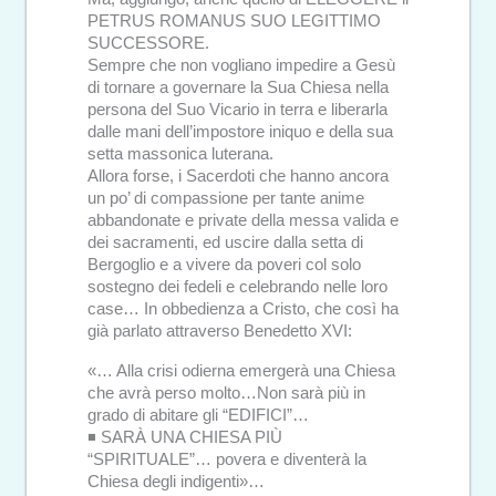
PETRUS ROMANUS SUO LEGITTIMO
SUCCESSORE.
Sempre che non vogliano impedire a Gesù
di tornare a governare la Sua Chiesa nella
persona del Suo Vicario in terra e liberarla
dalle mani dell’impostore iniquo e della sua
setta massonica luterana.
Allora forse, i Sacerdoti che hanno ancora
un po’ di compassione per tante anime
abbandonate e private della messa valida e
dei sacramenti, ed uscire dalla setta di
Bergoglio e a vivere da poveri col solo
sostegno dei fedeli e celebrando nelle loro
case… In obbedienza a Cristo, che così ha
già parlato attraverso Benedetto XVI:
«… Alla crisi odierna emergerà una Chiesa
che avrà perso molto…Non sarà più in
grado di abitare gli “EDIFICI”…
◾ SARÀ UNA CHIESA PIÙ
“SPIRITUALE”… povera e diventerà la
Chiesa degli indigenti»…