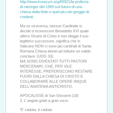
http://www.korazym.org/65921/la-profezia-
di-ratzinger-del-1969-sul-futuro-di-una-
chiesa-della-fede-e-quel-piccolo-gregge-di-
credenti
Ma se viceversa, nessun Cardinale si
decide d riconoscere Benedetto XVI quale
ultimo Vicario di Cristo e non elegge il suo
legittimo successore, significa che in
Vaticano NON ci sono più cardinali di Santa
Romana Chiesa idonei ad istituire un valido
conclave. (UDG 33).
MA SONO DIVENTATI TUTTI PASTORI
MERCENARI, CHE, PER VILE
INTERESSE, PREFERISCONO RESTARE
FUORI DALLA CHIESA DI CRISTO E
COLLABORARE ALLE OPERE INIQUE
DELL’ ANATEMA ANTICRISTO.
APOCALISSE di San Giovanni (18)
2. L’ angelo gridò a gran voce:
‘E’ caduta, è caduta