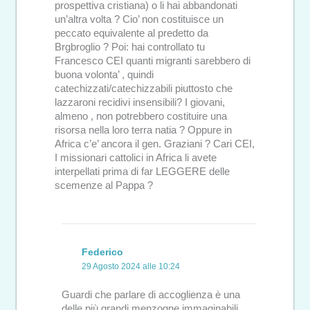
prospettiva cristiana) o li hai abbandonati
un’altra volta ? Cio’ non costituisce un
peccato equivalente al predetto da
Brgbroglio ? Poi: hai controllato tu
Francesco CEI quanti migranti sarebbero di
buona volonta’ , quindi
catechizzati/catechizzabili piuttosto che
lazzaroni recidivi insensibili? I giovani,
almeno , non potrebbero costituire una
risorsa nella loro terra natia ? Oppure in
Africa c’e’ ancora il gen. Graziani ? Cari CEI,
I missionari cattolici in Africa li avete
interpellati prima di far LEGGERE delle
scemenze al Pappa ?
Federico
29 Agosto 2024 alle 10:24
Guardi che parlare di accoglienza è una
delle più grandi menzogne immaginabili.