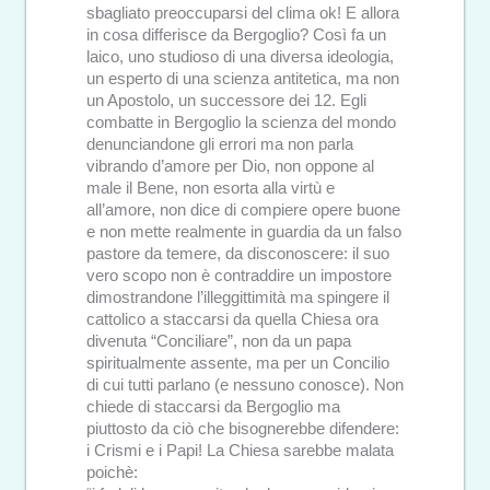
sbagliato preoccuparsi del clima ok! E allora
in cosa differisce da Bergoglio? Così fa un
laico, uno studioso di una diversa ideologia,
un esperto di una scienza antitetica, ma non
un Apostolo, un successore dei 12. Egli
combatte in Bergoglio la scienza del mondo
denunciandone gli errori ma non parla
vibrando d’amore per Dio, non oppone al
male il Bene, non esorta alla virtù e
all’amore, non dice di compiere opere buone
e non mette realmente in guardia da un falso
pastore da temere, da disconoscere: il suo
vero scopo non è contraddire un impostore
dimostrandone l’illeggittimità ma spingere il
cattolico a staccarsi da quella Chiesa ora
divenuta “Conciliare”, non da un papa
spiritualmente assente, ma per un Concilio
di cui tutti parlano (e nessuno conosce). Non
chiede di staccarsi da Bergoglio ma
piuttosto da ciò che bisognerebbe difendere:
i Crismi e i Papi! La Chiesa sarebbe malata
poichè: