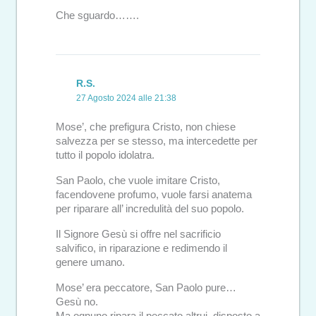
Che sguardo…….
R.S.
27 Agosto 2024 alle 21:38
Mose’, che prefigura Cristo, non chiese
salvezza per se stesso, ma intercedette per
tutto il popolo idolatra.
San Paolo, che vuole imitare Cristo,
facendovene profumo, vuole farsi anatema
per riparare all’ incredulità del suo popolo.
Il Signore Gesù si offre nel sacrificio
salvifico, in riparazione e redimendo il
genere umano.
Mose’ era peccatore, San Paolo pure…
Gesù no.
Ma ognuno ripara il peccato altrui, disposto a