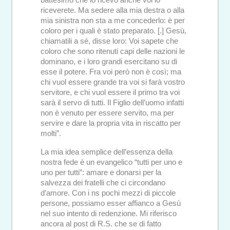
battesimo che io ricevo anche voi lo
riceverete. Ma sedere alla mia destra o alla
mia sinistra non sta a me concederlo: è per
coloro per i quali è stato preparato. [.] Gesù,
chiamatili a sé, disse loro: Voi sapete che
coloro che sono ritenuti capi delle nazioni le
dominano, e i loro grandi esercitano su di
esse il potere. Fra voi però non è così; ma
chi vuol essere grande tra voi si farà vostro
servitore, e chi vuol essere il primo tra voi
sarà il servo di tutti. Il Figlio dell’uomo infatti
non è venuto per essere servito, ma per
servire e dare la propria vita in riscatto per
molti”.
La mia idea semplice dell’essenza della
nostra fede è un evangelico “tutti per uno e
uno per tutti”: amare e donarsi per la
salvezza dei fratelli che ci circondano
d’amore. Con i ns pochi mezzi di piccole
persone, possiamo esser affianco a Gesù
nel suo intento di redenzione. Mi riferisco
ancora al post di R.S. che se di fatto