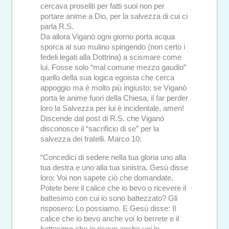
cercava proseliti per fatti suoi non per
portare anime a Dio, per la salvezza di cui ci
parla R.S.
Da allora Viganò ogni giorno porta acqua
sporca al suo mulino spingendo (non certo i
fedeli legati alla Dottrina) a scismare come
lui. Fosse solo “mal comune mezzo gaudio”
quello della sua logica egoista che cerca
appoggio ma è molto più ingiusto: se Viganò
porta le anime fuori della Chiesa, il far perder
loro la Salvezza per lui è incidentale, amen!
Discende dal post di R.S. che Viganò
disconosce il “sacrificio di se” per la
salvezza dei fratelli. Marco 10:
“Concedici di sedere nella tua gloria uno alla
tua destra e uno alla tua sinistra. Gesù disse
loro: Voi non sapete ciò che domandate.
Potete bere il calice che io bevo o ricevere il
battesimo con cui io sono battezzato? Gli
risposero: Lo possiamo. E Gesù disse: Il
calice che io bevo anche voi lo berrete e il