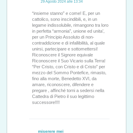
29 Agosto 2024 alle 13:34
“insieme stanno” e come! E, per un
cattolico, sono inscindibili, e, in un
legame indissolubile, rimangono tra loro
in perfetta “armonia”, unione ed unita’,
per un Principio Assoluto di non-
contraddizione e di infallibilità, al quale
unirsi, partecipare e sottomettersi!
Riconoscere il Signore equivale
Riconoscere il Suo Vicario sulla Terra!
“Per Cristo, con Cristo e di Cristo” per
mezzo del Sommo Pontefice, rimasto,
fino alla morte, Benedetto XVI, da
amare, riconoscere, difendere e
pregare , affinché torni a sedersi nella
Cattedra di Pietro il suo legittimo
successore!!!!
miserere mei