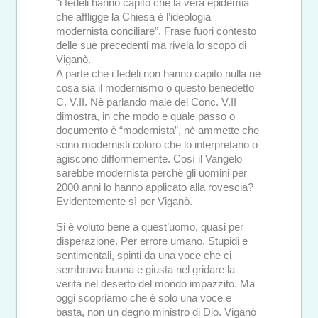
“i fedeli hanno capito che la vera epidemia
che affligge la Chiesa è l’ideologia
modernista conciliare”. Frase fuori contesto
delle sue precedenti ma rivela lo scopo di
Viganò.
A parte che i fedeli non hanno capito nulla nè
cosa sia il modernismo o questo benedetto
C. V.II. Nè parlando male del Conc. V.II
dimostra, in che modo e quale passo o
documento è “modernista”, nè ammette che
sono modernisti coloro che lo interpretano o
agiscono difformemente. Così il Vangelo
sarebbe modernista perchè gli uomini per
2000 anni lo hanno applicato alla rovescia?
Evidentemente sì per Viganò.
Si è voluto bene a quest’uomo, quasi per
disperazione. Per errore umano. Stupidi e
sentimentali, spinti da una voce che ci
sembrava buona e giusta nel gridare la
verità nel deserto del mondo impazzito. Ma
oggi scopriamo che è solo una voce e
basta, non un degno ministro di Dio. Viganò