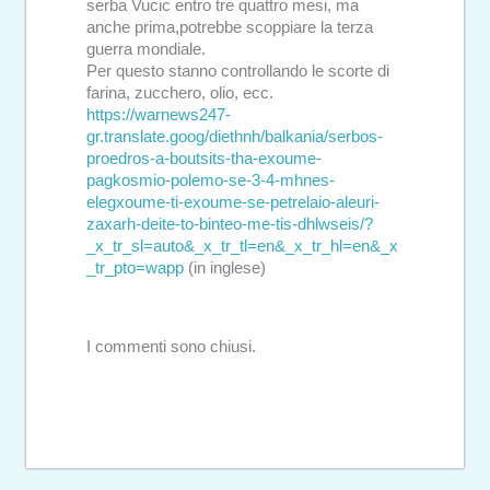
serba Vucic entro tre quattro mesi, ma
anche prima,potrebbe scoppiare la terza
guerra mondiale.
Per questo stanno controllando le scorte di
farina, zucchero, olio, ecc.
https://warnews247-
gr.translate.goog/diethnh/balkania/serbos-
proedros-a-boutsits-tha-exoume-
pagkosmio-polemo-se-3-4-mhnes-
elegxoume-ti-exoume-se-petrelaio-aleuri-
zaxarh-deite-to-binteo-me-tis-dhlwseis/?
_x_tr_sl=auto&_x_tr_tl=en&_x_tr_hl=en&_x
_tr_pto=wapp
(in inglese)
I commenti sono chiusi.