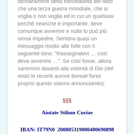
dichiarazione della ineluttabilitá del fatto
che una terza guerra mondiale, che si
voglia o non voglia ed in cui un qualsiasi
perché neanche é importante, deve
comunque avvenire e nulla lo puó piú
ormai impedire. Sembra quasi un
messaggio rivolto alle folle con il
seguente tono: “Rassegnatevi … cosí
deve avvenire …”. Se cosí fosse, allora
saremmo davanti alla volontá di Dio (del
resto le recenti aurore boreali forse
proprio questo stanno annunciando).
§§§
Aiutate Stilum Curiae
IBAN: IT79N0
200805319000400690898