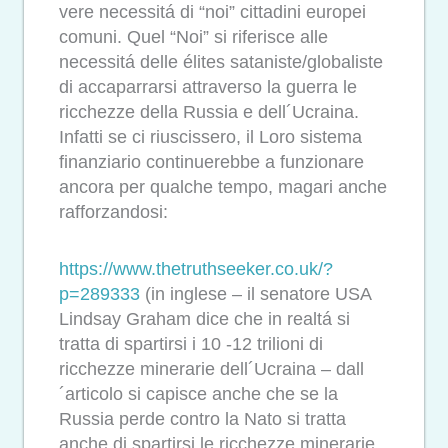
vere necessitá di “noi” cittadini europei
comuni. Quel “Noi” si riferisce alle
necessitá delle élites sataniste/globaliste
di accaparrarsi attraverso la guerra le
ricchezze della Russia e dell´Ucraina.
Infatti se ci riuscissero, il Loro sistema
finanziario continuerebbe a funzionare
ancora per qualche tempo, magari anche
rafforzandosi:
https://www.thetruthseeker.co.
uk/?
p=289333
(in inglese – il senatore USA
Lindsay Graham dice che in realtá si
tratta di spartirsi i 10 -12 trilioni di
ricchezze minerarie dell´Ucraina – dall
´articolo si capisce anche che se la
Russia perde contro la Nato si tratta
anche di spartirsi le ricchezze minerarie