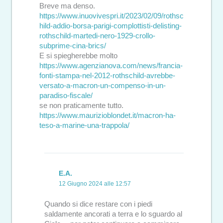
Breve ma denso.
https://www.inuovivespri.it/2023/02/09/rothsc
hild-addio-borsa-parigi-complottisti-delisting-
rothschild-martedi-nero-1929-crollo-
subprime-cina-brics/
E si spiegherebbe molto
https://www.agenzianova.com/news/francia-
fonti-stampa-nel-2012-rothschild-avrebbe-
versato-a-macron-un-compenso-in-un-
paradiso-fiscale/
se non praticamente tutto.
https://www.maurizioblondet.it/macron-ha-
teso-a-marine-una-trappola/
E.A.
12 Giugno 2024 alle 12:57
Quando si dice restare con i piedi
saldamente ancorati a terra e lo sguardo al