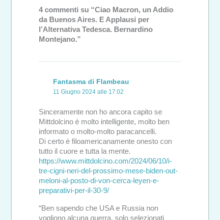
4 commenti su “Ciao Macron, un Addio
da Buenos Aires. E Applausi per
l’Alternativa Tedesca. Bernardino
Montejano.”
Fantasma di Flambeau
11 Giugno 2024 alle 17:02
Sinceramente non ho ancora capito se
Mittdolcino è molto intelligente, molto ben
informato o molto-molto paracancelli.
Di certo è filoamericanamente onesto con
tutto il cuore e tutta la mente.
https://www.mittdolcino.com/2024/06/10/i-
tre-cigni-neri-del-prossimo-mese-biden-out-
meloni-al-posto-di-von-cerca-leyen-e-
preparativi-per-il-30-9/
“Ben sapendo che USA e Russia non
vogliono alcuna guerra, solo selezionati