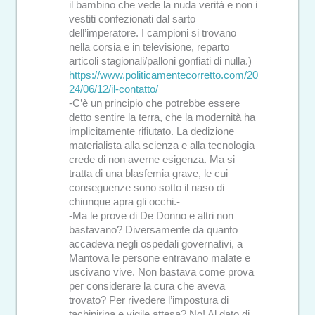
il bambino che vede la nuda verità e non i
vestiti confezionati dal sarto
dell’imperatore. I campioni si trovano
nella corsia e in televisione, reparto
articoli stagionali/palloni gonfiati di nulla.)
https://www.politicamentecorretto.com/20
24/06/12/il-contatto/
-C’è un principio che potrebbe essere
detto sentire la terra, che la modernità ha
implicitamente rifiutato. La dedizione
materialista alla scienza e alla tecnologia
crede di non averne esigenza. Ma si
tratta di una blasfemia grave, le cui
conseguenze sono sotto il naso di
chiunque apra gli occhi.-
-Ma le prove di De Donno e altri non
bastavano? Diversamente da quanto
accadeva negli ospedali governativi, a
Mantova le persone entravano malate e
uscivano vive. Non bastava come prova
per considerare la cura che aveva
trovato? Per rivedere l’impostura di
tachipirina e vigile attesa? No! Al dato di