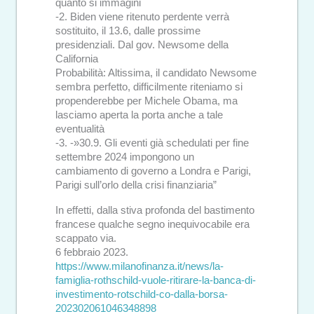
quanto si immagini
-2. Biden viene ritenuto perdente verrà
sostituito, il 13.6, dalle prossime
presidenziali. Dal gov. Newsome della
California
Probabilità: Altissima, il candidato Newsome
sembra perfetto, difficilmente riteniamo si
propenderebbe per Michele Obama, ma
lasciamo aperta la porta anche a tale
eventualità
-3. -»30.9. Gli eventi già schedulati per fine
settembre 2024 impongono un
cambiamento di governo a Londra e Parigi,
Parigi sull’orlo della crisi finanziaria”
In effetti, dalla stiva profonda del bastimento
francese qualche segno inequivocabile era
scappato via.
6 febbraio 2023.
https://www.milanofinanza.it/news/la-
famiglia-rothschild-vuole-ritirare-la-banca-di-
investimento-rotschild-co-dalla-borsa-
202302061046348898