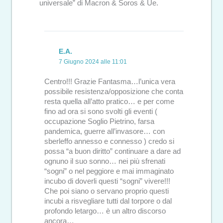
universale” di Macron & Soros & Ue.
E.A.
7 Giugno 2024 alle 11:01
Centro!!! Grazie Fantasma…l’unica vera
possibile resistenza/opposizione che conta
resta quella all’atto pratico… e per come
fino ad ora si sono svolti gli eventi (
occupazione Soglio Pietrino, farsa
pandemica, guerre all’invasore… con
sberleffo annesso e connesso ) credo si
possa “a buon diritto” continuare a dare ad
ognuno il suo sonno… nei più sfrenati
“sogni” o nel peggiore e mai immaginato
incubo di doverli questi “sogni” vivere!!!
Che poi siano o servano proprio questi
incubi a risvegliare tutti dal torpore o dal
profondo letargo… è un altro discorso
ancora…