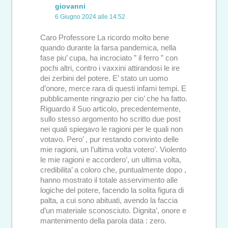
giovanni
6 Giugno 2024 alle 14:52
Caro Professore La ricordo molto bene
quando durante la farsa pandemica, nella
fase piu’ cupa, ha incrociato ” il ferro ” con
pochi altri, contro i vaxxini attirandosi le ire
dei zerbini del potere. E’ stato un uomo
d’onore, merce rara di questi infami tempi. E
pubblicamente ringrazio per cio’ che ha fatto.
Riguardo il Suo articolo, precedentemente,
sullo stesso argomento ho scritto due post
nei quali spiegavo le ragioni per le quali non
votavo. Pero’ , pur restando convinto delle
mie ragioni, un l’ultima volta votero’. Violento
le mie ragioni e accordero’, un ultima volta,
credibilita’ a coloro che, puntualmente dopo ,
hanno mostrato il totale asservimento alle
logiche del potere, facendo la solita figura di
palta, a cui sono abituati, avendo la faccia
d’un materiale sconosciuto. Dignita’, onore e
mantenimento della parola data : zero.