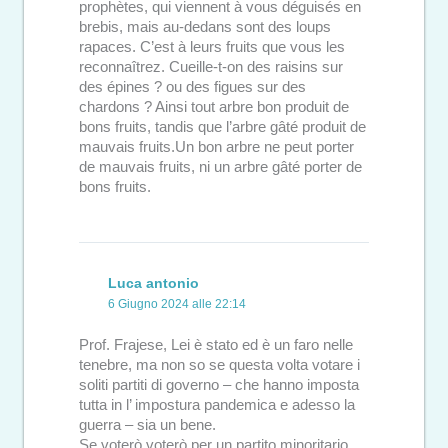
prophètes, qui viennent à vous déguisés en
brebis, mais au-dedans sont des loups
rapaces. C’est à leurs fruits que vous les
reconnaîtrez. Cueille-t-on des raisins sur
des épines ? ou des figues sur des
chardons ? Ainsi tout arbre bon produit de
bons fruits, tandis que l’arbre gâté produit de
mauvais fruits.Un bon arbre ne peut porter
de mauvais fruits, ni un arbre gâté porter de
bons fruits.
Luca antonio
6 Giugno 2024 alle 22:14
Prof. Frajese, Lei è stato ed è un faro nelle
tenebre, ma non so se questa volta votare i
soliti partiti di governo – che hanno imposta
tutta in l’ impostura pandemica e adesso la
guerra – sia un bene.
Se voterò voterò per un partito minoritario