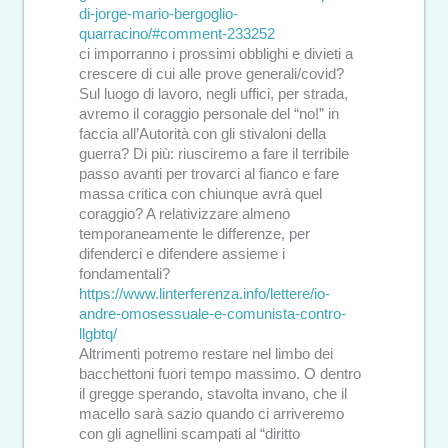
di-jorge-mario-bergoglio-
quarracino/#comment-233252
ci imporranno i prossimi obblighi e divieti a
crescere di cui alle prove generali/covid?
Sul luogo di lavoro, negli uffici, per strada,
avremo il coraggio personale del “no!” in
faccia all’Autorità con gli stivaloni della
guerra? Di più: riusciremo a fare il terribile
passo avanti per trovarci al fianco e fare
massa critica con chiunque avrà quel
coraggio? A relativizzare almeno
temporaneamente le differenze, per
difenderci e difendere assieme i
fondamentali?
https://www.linterferenza.info/lettere/io-
andre-omosessuale-e-comunista-contro-
llgbtq/
Altrimenti potremo restare nel limbo dei
bacchettoni fuori tempo massimo. O dentro
il gregge sperando, stavolta invano, che il
macello sarà sazio quando ci arriveremo
con gli agnellini scampati al “diritto