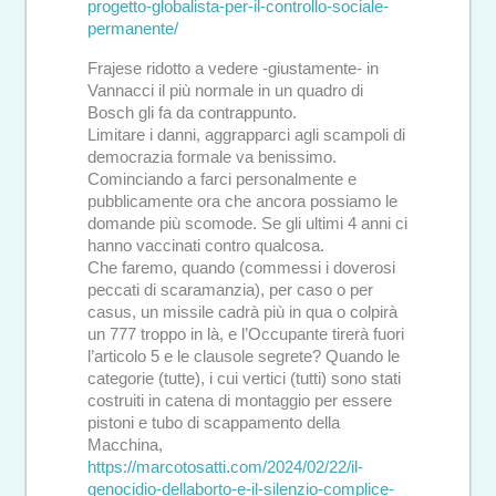
progetto-globalista-per-il-controllo-sociale-
permanente/
Frajese ridotto a vedere -giustamente- in
Vannacci il più normale in un quadro di
Bosch gli fa da contrappunto.
Limitare i danni, aggrapparci agli scampoli di
democrazia formale va benissimo.
Cominciando a farci personalmente e
pubblicamente ora che ancora possiamo le
domande più scomode. Se gli ultimi 4 anni ci
hanno vaccinati contro qualcosa.
Che faremo, quando (commessi i doverosi
peccati di scaramanzia), per caso o per
casus, un missile cadrà più in qua o colpirà
un 777 troppo in là, e l’Occupante tirerà fuori
l’articolo 5 e le clausole segrete? Quando le
categorie (tutte), i cui vertici (tutti) sono stati
costruiti in catena di montaggio per essere
pistoni e tubo di scappamento della
Macchina,
https://marcotosatti.com/2024/02/22/il-
genocidio-dellaborto-e-il-silenzio-complice-