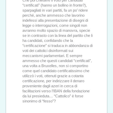
Che poi chiedere il voto per candidati
“certificati” (hanno un bollino in fronte?),
sparpagliati in vari partiti, fa un po’ ridere
perché, anche ammesso che lavorino
indefessi alla presentazione di disegni di
legge o interrogazioni, come singoli non
avranno molto spazio di manovra, specie
se in contrasto con la linea del partito che li
ha candidati, confidando che la
“certificazione” si traduca in abbondanza di
voti dei cattolici disinformati sui
meccanismi parlamentari. E sempre
ammesso che questi candidati “certificati”,
una volta a Bruxelles, non si comportino
come quel candidato certificatissimo che
utilizzò i voti, ottenuti grazie a cotanta
certificazione, per indirizzare il denaro
proveniente dagli azeri in cerca di
facilitazioni verso l’IBAN della fondazione
da lui presieduta… “Cattolico” è forse
sinonimo di “fesso”?