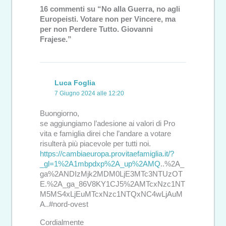
16 commenti su “No alla Guerra, no agli
Europeisti. Votare non per Vincere, ma
per non Perdere Tutto. Giovanni
Frajese.”
Luca Foglia
7 Giugno 2024 alle 12:20
Buongiorno,
se aggiungiamo l’adesione ai valori di Pro
vita e famiglia direi che l’andare a votare
risulterà più piacevole per tutti noi.
https://cambiaeuropa.provitaefamiglia.it/?
_gl=1%2A1mbpdxp%2A_up%2AMQ
..%2A_
ga%2ANDIzMjk2MDM0LjE3MTc3NTUzOT
E.%2A_ga_86V8KY1CJ5%2AMTcxNzc1NT
M5MS4xLjEuMTcxNzc1NTQxNC4wLjAuM
A..#nord-ovest
Cordialmente