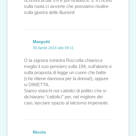
ricomincia dal 3% e poi ritradisce. È il criceto
sulla ruota ci avverte che possiamo risalire
sulla giostra delle illusioni!
Margotti
30 Aprile 2024 alle 09:11
O la signora ministra Roccella chiarisce
meglio il suo pensiero sulla 194, sull’aborto e
sulla proposta di legge un cuore che batte
(che ritiene dannosa per la donna!), oppure
si DIMETTA.
Siamo stanchi noi cattolici di politici che si
dichiarano “cattolici” per, nel migliore dei
casi, lasciare spazio al laicismo imperante.
Nicola