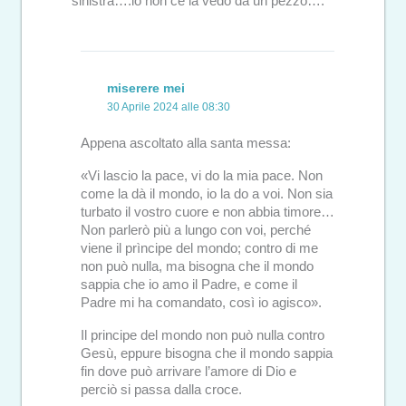
sinistra….io non ce la vedo da un pezzo….
miserere mei
30 Aprile 2024 alle 08:30
Appena ascoltato alla santa messa:
«Vi lascio la pace, vi do la mia pace. Non
come la dà il mondo, io la do a voi. Non sia
turbato il vostro cuore e non abbia timore…
Non parlerò più a lungo con voi, perché
viene il prìncipe del mondo; contro di me
non può nulla, ma bisogna che il mondo
sappia che io amo il Padre, e come il
Padre mi ha comandato, così io agisco».
Il principe del mondo non può nulla contro
Gesù, eppure bisogna che il mondo sappia
fin dove può arrivare l’amore di Dio e
perciò si passa dalla croce.