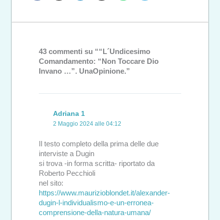
43 commenti su ““L´Undicesimo
Comandamento: “Non Toccare Dio
Invano …”. UnaOpinione.”
Adriana 1
2 Maggio 2024 alle 04:12
Il testo completo della prima delle due
interviste a Dugin
si trova -in forma scritta- riportato da
Roberto Pecchioli
nel sito:
https://www.maurizioblondet.it/alexander-
dugin-l-individualismo-e-un-erronea-
comprensione-della-natura-umana/