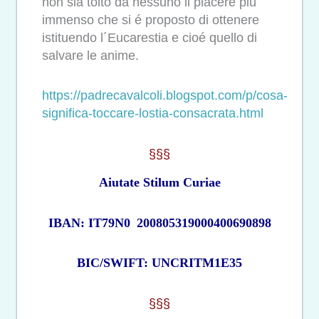
non sia tolto da nessuno il piacere piú
immenso che si é proposto di ottenere
istituendo l´Eucarestia e cioé quello di
salvare le anime.
https://padrecavalcoli.blogspot.com/p/cosa-
significa-toccare-lostia-consacrata.html
§§§
Aiutate Stilum Curiae
IBAN: IT79N0
200805319000400690898
BIC/SWIFT: UNCRITM1E35
§§§