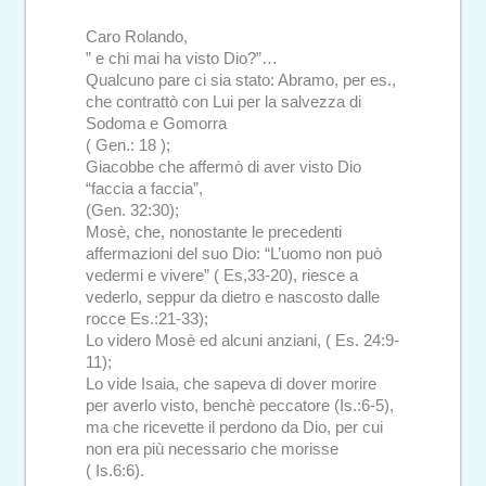
Caro Rolando,
” e chi mai ha visto Dio?”…
Qualcuno pare ci sia stato: Abramo, per es.,
che contrattò con Lui per la salvezza di
Sodoma e Gomorra
( Gen.: 18 );
Giacobbe che affermò di aver visto Dio
“faccia a faccia”,
(Gen. 32:30);
Mosè, che, nonostante le precedenti
affermazioni del suo Dio: “L’uomo non può
vedermi e vivere” ( Es,33-20), riesce a
vederlo, seppur da dietro e nascosto dalle
rocce Es.:21-33);
Lo videro Mosè ed alcuni anziani, ( Es. 24:9-
11);
Lo vide Isaia, che sapeva di dover morire
per averlo visto, benchè peccatore (Is.:6-5),
ma che ricevette il perdono da Dio, per cui
non era più necessario che morisse
( Is.6:6).