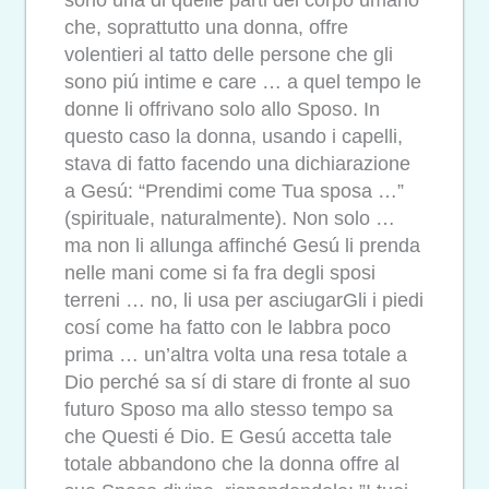
sono una di quelle parti del corpo umano
che, soprattutto una donna, offre
volentieri al tatto delle persone che gli
sono piú intime e care … a quel tempo le
donne li offrivano solo allo Sposo. In
questo caso la donna, usando i capelli,
stava di fatto facendo una dichiarazione
a Gesú: “Prendimi come Tua sposa …”
(spirituale, naturalmente). Non solo …
ma non li allunga affinché Gesú li prenda
nelle mani come si fa fra degli sposi
terreni … no, li usa per asciugarGli i piedi
cosí come ha fatto con le labbra poco
prima … un’altra volta una resa totale a
Dio perché sa sí di stare di fronte al suo
futuro Sposo ma allo stesso tempo sa
che Questi é Dio. E Gesú accetta tale
totale abbandono che la donna offre al