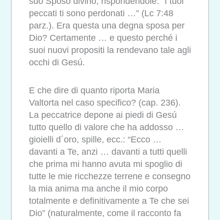
suo Sposo divino, rispondendole: ”I tuoi
peccati ti sono perdonati …” (Lc 7:48
parz.). Era questa una degna sposa per
Dio? Certamente … e questo perché i
suoi nuovi propositi la rendevano tale agli
occhi di Gesú.
E che dire di quanto riporta Maria
Valtorta nel caso specifico? (cap. 236).
La peccatrice depone ai piedi di Gesú
tutto quello di valore che ha addosso …
gioielli d´oro, spille, ecc.: “Ecco …
davanti a Te, anzi … davanti a tutti quelli
che prima mi hanno avuta mi spoglio di
tutte le mie ricchezze terrene e consegno
la mia anima ma anche il mio corpo
totalmente e definitivamente a Te che sei
Dio” (naturalmente, come il racconto fa