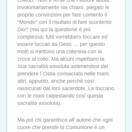
chiedo: “Non é forse che l´autore abbia,
involontariamente sia chiaro, piegato le
proprie convinzioni per fare contento il
“Mondo” con il risultato di fare scontento
Dio? (ma qui la questione é piú
complessa: tutti vorrebbero toccare ed
essere toccati da Gesú … per questo
molti si mettono una catenina con la
croce al collo. Ma alcuni rispettano la
Sua sacralità assoluta astenendosi dal
prendere l´Ostia consacrata nelle mani;
altri, appunto, anche perché cosí
rassicurati dal loro sacerdote, La toccano
con le mani calpestando cosí questa
sacralità assoluta).
Ma poi chi garantisce all´autore che ogni
cuore che prende la Comunione é un