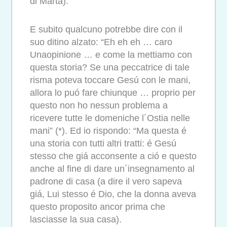
di Marta).
E subito qualcuno potrebbe dire con il
suo ditino alzato: “Eh eh eh … caro
Unaopinione … e come la mettiamo con
questa storia? Se una peccatrice di tale
risma poteva toccare Gesú con le mani,
allora lo puó fare chiunque … proprio per
questo non ho nessun problema a
ricevere tutte le domeniche l´Ostia nelle
mani” (*). Ed io rispondo: “Ma questa é
una storia con tutti altri tratti: é Gesú
stesso che giá acconsente a ció e questo
anche al fine di dare un´insegnamento al
padrone di casa (a dire il vero sapeva
giá, Lui stesso é Dio, che la donna aveva
questo proposito ancor prima che
lasciasse la sua casa).