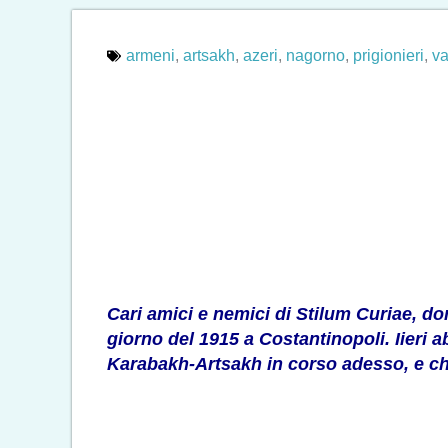
armeni
,
artsakh
,
azeri
,
nagorno
,
prigionieri
,
v
Cari amici e nemici di Stilum Curiae, do
giorno del 1915 a Costantinopoli. Iieri
Karabakh-Artsakh in corso adesso, e che