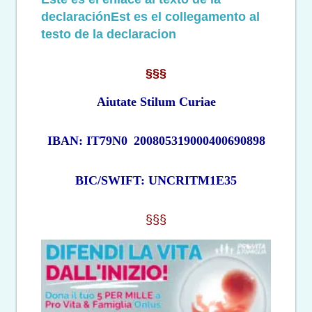
declaraciónEst es el collegamento al
testo de la declaracion
§§§
Aiutate Stilum Curiae
IBAN: IT79N0
200805319000400690898
BIC/SWIFT: UNCRITM1E35
§§§