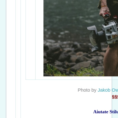
Photo by
Jakob O
§§
Aiutate Sti