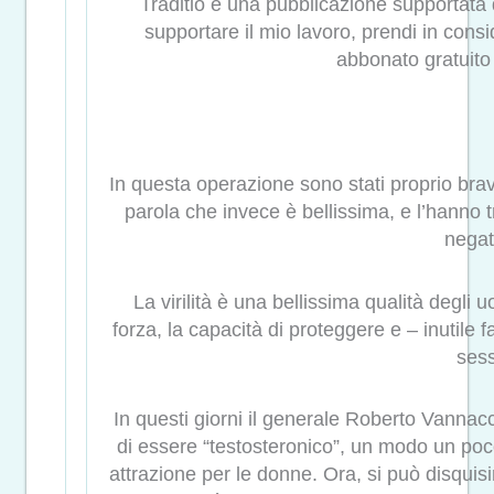
Traditio è una pubblicazione supportata 
supportare il mio lavoro, prendi in consi
abbonato gratuito
In questa operazione sono stati proprio bravi
parola che invece è bellissima, e l’hanno
negat
La virilità è una bellissima qualità degli
forza, la capacità di proteggere e – inutile far
ses
In questi giorni il generale Roberto Vannacc
di essere “testosteronico”, un modo un poco
attrazione per le donne. Ora, si può disquis