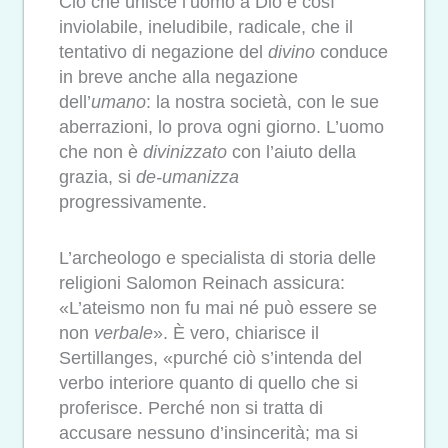
Ciò che unisce l’uomo a Dio è così
inviolabile, ineludibile, radicale, che il
tentativo di negazione del
divino
conduce
in breve anche alla negazione
dell’
umano
: la nostra società, con le sue
aberrazioni, lo prova ogni giorno. L’uomo
che non è
divinizzato
con l’aiuto della
grazia, si
de-umanizza
progressivamente.
L’archeologo e specialista di storia delle
religioni Salomon Reinach assicura:
«L’ateismo non fu mai né può essere se
non
verbale
». È vero, chiarisce il
Sertillanges, «purché ciò s’intenda del
verbo interiore quanto di quello che si
proferisce. Perché non si tratta di
accusare nessuno d’insincerità; ma si