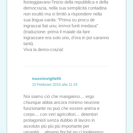
festeggiavano l’inizio della repubblica e della
democrazia, nella sua semplicità contadina
non esultò ma si limitò a rispondere nella
sua lingua sarda: “Prima su procu de
ingrassai fiat unu; immoi funti medasa”
(traduzione: prima il maiale da fare
ingrassare era solo uno, d’ora in poi saranno
tanti).
Viva la demo-crazia!
nuccioviglietti
10 Febbraio 2024 alle 11:24
Noi siamo ciò che mangiamo… ergo
chiunque abbia ancora minimo neurone
funzionante no può che essere anima e
corpo… con veri agricoltori… detentori
protagonisti senza dubbio di lavoro in
assoluto più più più importante per
umanità… almeno finché no ci toglieremo