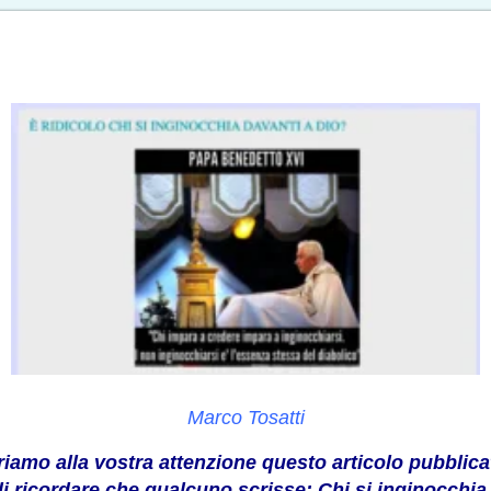
Marco Tosatti
friamo alla vostra attenzione questo articolo pubblic
di ricordare che qualcuno
scrisse
: Chi si inginocchia