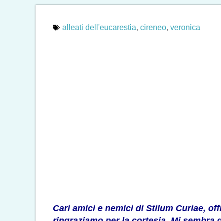
alleati dell'eucarestia
,
cireneo
,
veronica
Cari amici e nemici di Stilum Curiae, of
ringraziamo per la cortesia. Mi sembra 