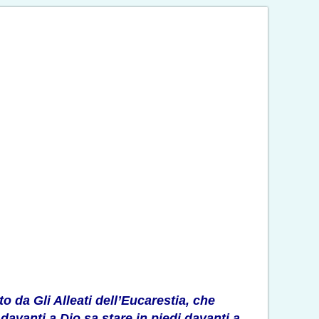
ato da
Gli Alleati dell’Eucarestia
, che
 davanti a Dio sa stare in piedi davanti a