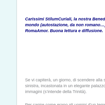
Carissimi StilumCuriali, la nostra Benedet
mondo (autostazione, da non romano…). N
RomaAmor
. Buona lettura e diffusione.
Se vi capiterà, un giorno, di scendere alla 
sinistra, incastonata in un elegante palazz
immagini (s’intende della Trinità).
Per capire come erano gli uomini d’un tempo 