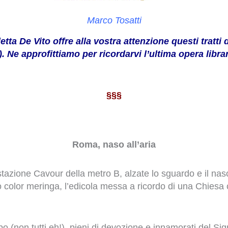
Marco Tosatti
ta De Vito offre alla vostra attenzione questi tratti d
e approfittiamo per ricordarvi l’ultima opera libra
§§§
Roma, naso all’aria
stazione Cavour della metro B, alzate lo sguardo e il naso
o color meringa, l’edicola messa a ricordo di una Chiesa 
(non tutti eh!), pieni di devozione e innamorati del Signo