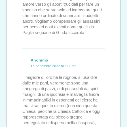
amore verso gli aborti trucidati per fare un
vaccino che serve solo ad ingrassare quelli
che hanno ordinato di scannare i suddetti
aborti. Vogliamo compensare gli assassini
per pensieri così elevati come quelli da
Paglia seguace di Giuda Iscairota
Anonimo
15 Settembre 2022 alle 08:53
Il migliore di loro ha la rognba, si usa dire
dalle mie parti, veramente sono una
congrega di pazzi, o di posseduti da spiriti
maligni, di una ipocrisia e malvagità finora
inimmaginabilki in esponenti del clero; ha,
ma si sa, questo clereo (non dico questa
Chiesa, pèoiché la Chiesa Cattolica è oggi
rappresentata dal piccolo gregge,
perseguitato e disperso nella dfiaspora),