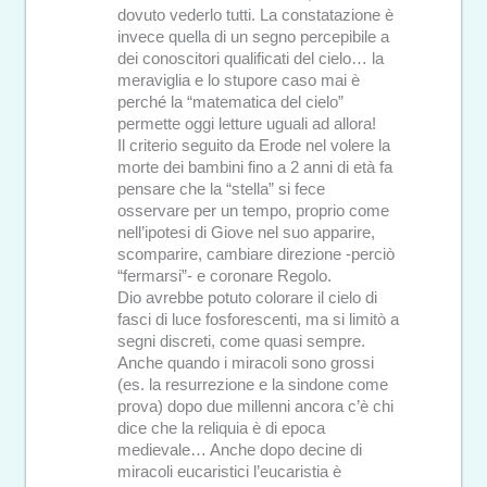
dovuto vederlo tutti. La constatazione è
invece quella di un segno percepibile a
dei conoscitori qualificati del cielo… la
meraviglia e lo stupore caso mai è
perché la “matematica del cielo”
permette oggi letture uguali ad allora!
Il criterio seguito da Erode nel volere la
morte dei bambini fino a 2 anni di età fa
pensare che la “stella” si fece
osservare per un tempo, proprio come
nell’ipotesi di Giove nel suo apparire,
scomparire, cambiare direzione -perciò
“fermarsi”- e coronare Regolo.
Dio avrebbe potuto colorare il cielo di
fasci di luce fosforescenti, ma si limitò a
segni discreti, come quasi sempre.
Anche quando i miracoli sono grossi
(es. la resurrezione e la sindone come
prova) dopo due millenni ancora c’è chi
dice che la reliquia è di epoca
medievale… Anche dopo decine di
miracoli eucaristici l’eucaristia è