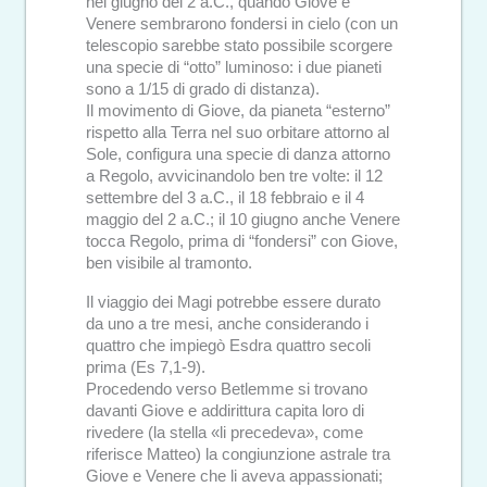
nel giugno del 2 a.C., quando Giove e
Venere sembrarono fondersi in cielo (con un
telescopio sarebbe stato possibile scorgere
una specie di “otto” luminoso: i due pianeti
sono a 1/15 di grado di distanza).
Il movimento di Giove, da pianeta “esterno”
rispetto alla Terra nel suo orbitare attorno al
Sole, configura una specie di danza attorno
a Regolo, avvicinandolo ben tre volte: il 12
settembre del 3 a.C., il 18 febbraio e il 4
maggio del 2 a.C.; il 10 giugno anche Venere
tocca Regolo, prima di “fondersi” con Giove,
ben visibile al tramonto.
Il viaggio dei Magi potrebbe essere durato
da uno a tre mesi, anche considerando i
quattro che impiegò Esdra quattro secoli
prima (Es 7,1-9).
Procedendo verso Betlemme si trovano
davanti Giove e addirittura capita loro di
rivedere (la stella «li precedeva», come
riferisce Matteo) la congiunzione astrale tra
Giove e Venere che li aveva appassionati;