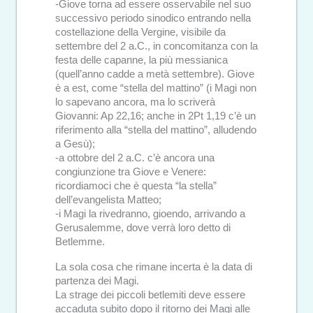
-Giove torna ad essere osservabile nel suo
successivo periodo sinodico entrando nella
costellazione della Vergine, visibile da
settembre del 2 a.C., in concomitanza con la
festa delle capanne, la più messianica
(quell’anno cadde a metà settembre). Giove
è a est, come “stella del mattino” (i Magi non
lo sapevano ancora, ma lo scriverà
Giovanni: Ap 22,16; anche in 2Pt 1,19 c’è un
riferimento alla “stella del mattino”, alludendo
a Gesù);
-a ottobre del 2 a.C. c’è ancora una
congiunzione tra Giove e Venere:
ricordiamoci che è questa “la stella”
dell’evangelista Matteo;
-i Magi la rivedranno, gioendo, arrivando a
Gerusalemme, dove verrà loro detto di
Betlemme.
La sola cosa che rimane incerta è la data di
partenza dei Magi.
La strage dei piccoli betlemiti deve essere
accaduta subito dopo il ritorno dei Magi alle