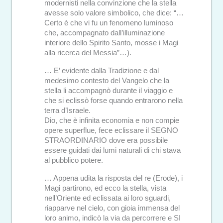
modernisti nella convinzione che la stella
avesse solo valore simbolico, che dice: “…
Certo è che vi fu un fenomeno luminoso
che, accompagnato dall’illuminazione
interiore dello Spirito Santo, mosse i Magi
alla ricerca del Messia”…).
… E’ evidente dalla Tradizione e dal
medesimo contesto del Vangelo che la
stella li accompagnò durante il viaggio e
che si eclissò forse quando entrarono nella
terra d’Israele.
Dio, che è infinita economia e non compie
opere superflue, fece eclissare il SEGNO
STRAORDINARIO dove era possibile
essere guidati dai lumi naturali di chi stava
al pubblico potere.
… Appena udita la risposta del re (Erode), i
Magi partirono, ed ecco la stella, vista
nell’Oriente ed eclissata ai loro sguardi,
riapparve nel cielo, con gioia immensa del
loro animo, indicò la via da percorrere e SI