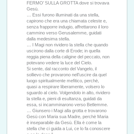
FERMO’ SULLA GROTTA dove si trovava
Gesù.
… Essi furono illuminati da una stella,
capirono che era una chiamata celeste e,
senza frapporre indugio, affrettarono il loro
cammino verso Gerusalemme, guidati
dalla medesima stella.
… I Magi non rividero la stella che quando
uscirono dalla corte di Erode; in quella
reggia piena della caligine del peccato, non
potevano vedere la luce del Cielo.
Si sente, dal racconto del Vangelo, il
sollievo che provarono nell’uscire da quel
luogo spiritualmente mefitico, perchè,
quasi a respirare liberamente, volsero lo
sguardo al cielo. Volgendolo in alto, rividero
la stella e, pieni di esultanza, guidati da
essa, si incamminarono verso Betlemme.
… Giunsero i Magi alla grotta e trovarono
Gesù con Maria sua Madre, perchè Maria
è inseparabile da Gesù. Ella è come la
stella che ci guida a Lui, ce lo fa conoscere