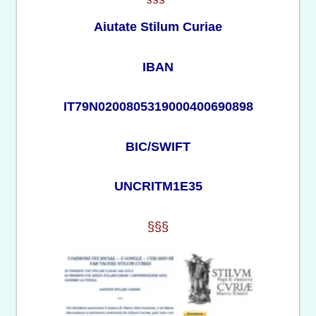
Aiutate Stilum Curiae
IBAN
IT79N0200805319000400690898
BIC/SWIFT
UNCRITM1E35
§§§