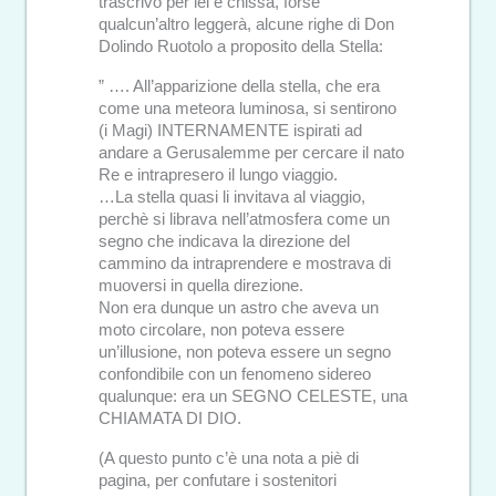
trascrivo per lei e chissà, forse
qualcun’altro leggerà, alcune righe di Don
Dolindo Ruotolo a proposito della Stella:
” …. All’apparizione della stella, che era
come una meteora luminosa, si sentirono
(i Magi) INTERNAMENTE ispirati ad
andare a Gerusalemme per cercare il nato
Re e intrapresero il lungo viaggio.
…La stella quasi li invitava al viaggio,
perchè si librava nell’atmosfera come un
segno che indicava la direzione del
cammino da intraprendere e mostrava di
muoversi in quella direzione.
Non era dunque un astro che aveva un
moto circolare, non poteva essere
un’illusione, non poteva essere un segno
confondibile con un fenomeno sidereo
qualunque: era un SEGNO CELESTE, una
CHIAMATA DI DIO.
(A questo punto c’è una nota a piè di
pagina, per confutare i sostenitori