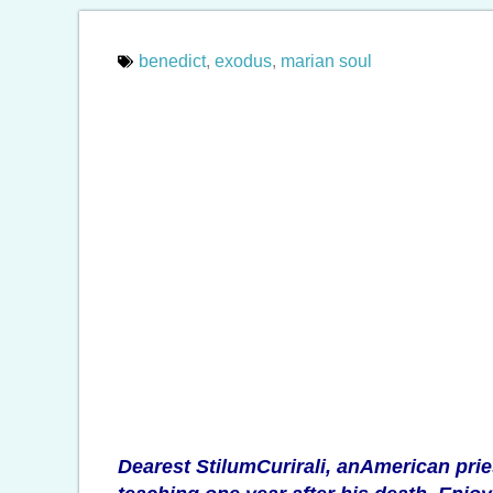
benedict
,
exodus
,
marian soul
Dearest StilumCurirali, anAmerican pries