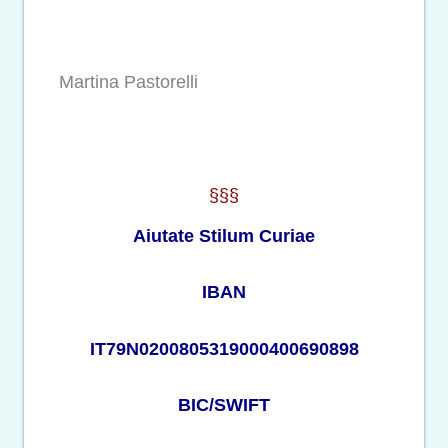
Martina Pastorelli
§§§
Aiutate Stilum Curiae
IBAN
IT79N0200805319000400690898
BIC/SWIFT