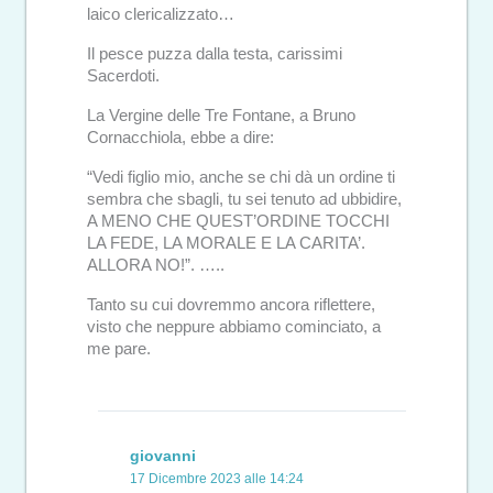
laico clericalizzato…
Il pesce puzza dalla testa, carissimi
Sacerdoti.
La Vergine delle Tre Fontane, a Bruno
Cornacchiola, ebbe a dire:
“Vedi figlio mio, anche se chi dà un ordine ti
sembra che sbagli, tu sei tenuto ad ubbidire,
A MENO CHE QUEST’ORDINE TOCCHI
LA FEDE, LA MORALE E LA CARITA’.
ALLORA NO!”. …..
Tanto su cui dovremmo ancora riflettere,
visto che neppure abbiamo cominciato, a
me pare.
giovanni
17 Dicembre 2023 alle 14:24