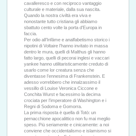
cavalleresco e con reciproco vantaggio
culturale e materiale, dalla sua nascita.
Quando la nostra civiltà era viva e
nonostante tutto cristiana gli abbiamo
sbattuto cento volte la porta d’Europa in
faccia.
Per odio all’Infâme e analfabetismo storico i
nipotini di Voltaire l’hanno invitato in massa
dentro le mura, quelli di Malthus gli hanno
fatto largo, quelli di pecorai inglesi e vaccari
yankee hanno utilitaristicamente creduto di
usarlo come lor creatura senza che
diventasse l’ennesima di Frankenstein. E
adesso vorrebbero che innalzassimo il
vessillo di Louise Veronica Ciccone e
Conchita Wurst e facessimo la decima
crociata per l’imperatore di Washington e i
Regni di Sodoma e Gomorra.
La prima risposta è quella di Totò: un
pernacchione apocalittico non fu mai meglio
speso. Più seriamente e cinicamente: a noi
conviene che occidentalismo e islamismo si