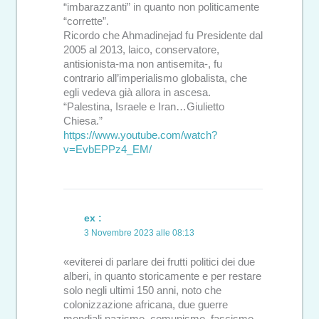
“imbarazzanti” in quanto non politicamente
“corrette”.
Ricordo che Ahmadinejad fu Presidente dal
2005 al 2013, laico, conservatore,
antisionista-ma non antisemita-, fu
contrario all’imperialismo globalista, che
egli vedeva già allora in ascesa.
“Palestina, Israele e Iran…Giulietto
Chiesa.”
https://www.youtube.com/watch?
v=EvbEPPz4_EM/
ex :
3 Novembre 2023 alle 08:13
«eviterei di parlare dei frutti politici dei due
alberi, in quanto storicamente e per restare
solo negli ultimi 150 anni, noto che
colonizzazione africana, due guerre
mondiali nazismo, comunismo, fascismo,