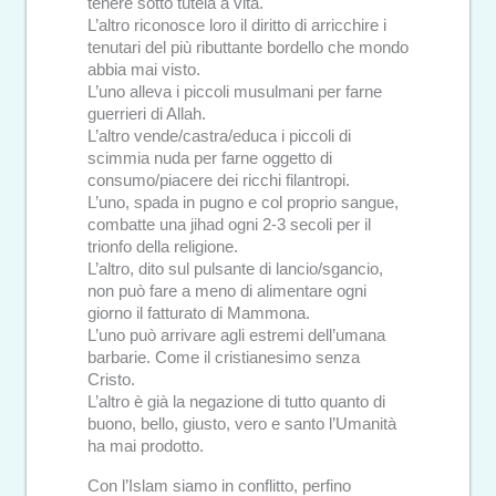
tenere sotto tutela a vita.
L’altro riconosce loro il diritto di arricchire i
tenutari del più ributtante bordello che mondo
abbia mai visto.
L’uno alleva i piccoli musulmani per farne
guerrieri di Allah.
L’altro vende/castra/educa i piccoli di
scimmia nuda per farne oggetto di
consumo/piacere dei ricchi filantropi.
L’uno, spada in pugno e col proprio sangue,
combatte una jihad ogni 2-3 secoli per il
trionfo della religione.
L’altro, dito sul pulsante di lancio/sgancio,
non può fare a meno di alimentare ogni
giorno il fatturato di Mammona.
L’uno può arrivare agli estremi dell’umana
barbarie. Come il cristianesimo senza
Cristo.
L’altro è già la negazione di tutto quanto di
buono, bello, giusto, vero e santo l’Umanità
ha mai prodotto.
Con l’Islam siamo in conflitto, perfino