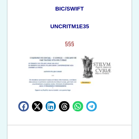
BIC/SWIFT
UNCRITM1E35
§§§