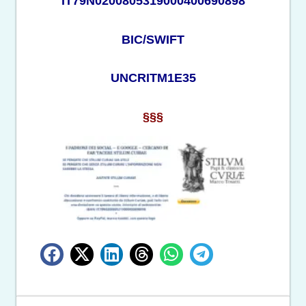
IT79N0200805319000400690898
BIC/SWIFT
UNCRITM1E35
§§§