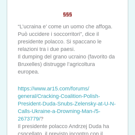
§§§
“L’ucraina e’ come un uomo che affoga.
Può uccidere i soccorritori”, dice il
presidente polacco. Si spaccano le
relazioni tra i due paesi.
Il dumping del grano ucraino (favorito da
Bruxelles) distrugge l’agricoltura
europea.
https://www.ar15.com/forums/
general/Cracking-Coalition-
Polish-
President-Duda-Snubs-
Zelensky-at-U-N-
Calls-Ukraine-
a-Drowning-Man-/5-
2673779/
?
Il presidente polacco Andrzej Duda ha
csncellato il previsto incontro con il