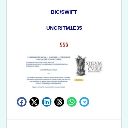
BIC/SWIFT
UNCRITM1E35
§§§