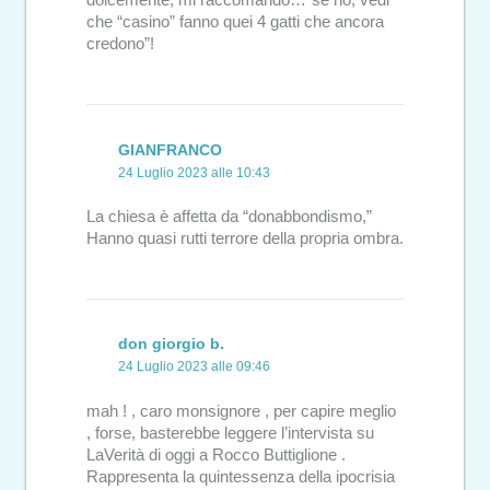
dolcemente, mi raccomando…”se no, vedi
che “casino” fanno quei 4 gatti che ancora
credono”!
GIANFRANCO
24 Luglio 2023 alle 10:43
La chiesa è affetta da “donabbondismo,”
Hanno quasi rutti terrore della propria ombra.
don giorgio b.
24 Luglio 2023 alle 09:46
mah ! , caro monsignore , per capire meglio
, forse, basterebbe leggere l’intervista su
LaVerità di oggi a Rocco Buttiglione .
Rappresenta la quintessenza della ipocrisia