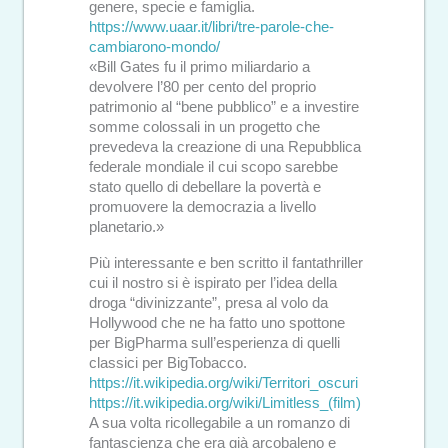
genere, specie e famiglia.
https://www.uaar.it/libri/tre-parole-che-
cambiarono-mondo/
«Bill Gates fu il primo miliardario a
devolvere l’80 per cento del proprio
patrimonio al “bene pubblico” e a investire
somme colossali in un progetto che
prevedeva la creazione di una Repubblica
federale mondiale il cui scopo sarebbe
stato quello di debellare la povertà e
promuovere la democrazia a livello
planetario.»
Più interessante e ben scritto il fantathriller
cui il nostro si è ispirato per l’idea della
droga “divinizzante”, presa al volo da
Hollywood che ne ha fatto uno spottone
per BigPharma sull’esperienza di quelli
classici per BigTobacco.
https://it.wikipedia.org/wiki/Territori_oscuri
https://it.wikipedia.org/wiki/Limitless_(film)
A sua volta ricollegabile a un romanzo di
fantascienza che era già arcobaleno e