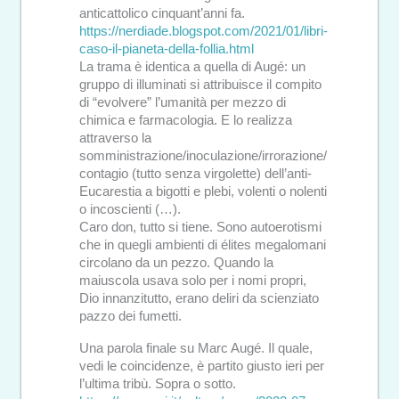
anticattolico cinquant’anni fa.
https://nerdiade.blogspot.com/2021/01/libri-
caso-il-pianeta-della-follia.html
La trama è identica a quella di Augé: un
gruppo di illuminati si attribuisce il compito
di “evolvere” l’umanità per mezzo di
chimica e farmacologia. E lo realizza
attraverso la
somministrazione/inoculazione/irrorazione/
contagio (tutto senza virgolette) dell’anti-
Eucarestia a bigotti e plebi, volenti o nolenti
o incoscienti (…).
Caro don, tutto si tiene. Sono autoerotismi
che in quegli ambienti di élites megalomani
circolano da un pezzo. Quando la
maiuscola usava solo per i nomi propri,
Dio innanzitutto, erano deliri da scienziato
pazzo dei fumetti.
Una parola finale su Marc Augé. Il quale,
vedi le coincidenze, è partito giusto ieri per
l’ultima tribù. Sopra o sotto.