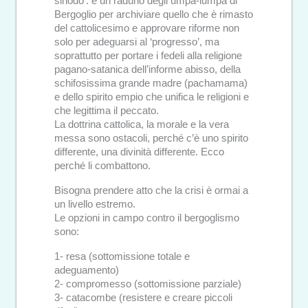
sinodo’: è un raduno degli umpa-lumpa di
Bergoglio per archiviare quello che è rimasto
del cattolicesimo e approvare riforme non
solo per adeguarsi al ‘progresso’, ma
soprattutto per portare i fedeli alla religione
pagano-satanica dell’informe abisso, della
schifosissima grande madre (pachamama)
e dello spirito empio che unifica le religioni e
che legittima il peccato.
La dottrina cattolica, la morale e la vera
messa sono ostacoli, perché c’è uno spirito
differente, una divinità differente. Ecco
perché li combattono.
Bisogna prendere atto che la crisi è ormai a
un livello estremo.
Le opzioni in campo contro il bergoglismo
sono:
1- resa (sottomissione totale e
adeguamento)
2- compromesso (sottomissione parziale)
3- catacombe (resistere e creare piccoli