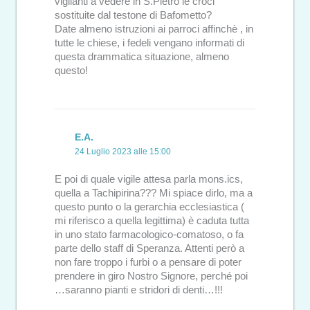
vigilanti a vedere in S.Pietro le croci
sostituite dal testone di Bafometto?
Date almeno istruzioni ai parroci affinchè , in
tutte le chiese, i fedeli vengano informati di
questa drammatica situazione, almeno
questo!
E.A.
24 Luglio 2023 alle 15:00
E poi di quale vigile attesa parla mons.ics,
quella a Tachipirina??? Mi spiace dirlo, ma a
questo punto o la gerarchia ecclesiastica (
mi riferisco a quella legittima) è caduta tutta
in uno stato farmacologico-comatoso, o fa
parte dello staff di Speranza. Attenti però a
non fare troppo i furbi o a pensare di poter
prendere in giro Nostro Signore, perché poi
…saranno pianti e stridori di denti…!!!