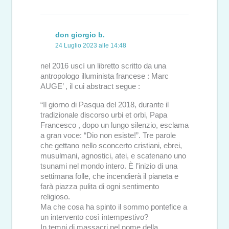
don giorgio b.
24 Luglio 2023 alle 14:48
nel 2016 uscì un libretto scritto da una
antropologo illuminista francese : Marc
AUGE’ , il cui abstract segue :
“Il giorno di Pasqua del 2018, durante il
tradizionale di‌scorso urbi et orbi, Papa
Francesco , dopo un lungo silenzio, esclama
a gran voce: “Dio non esiste!”. Tre parole
che gettano nello sconcerto cristiani, ebrei,
musulmani, agnostici, atei, e scatenano uno
tsunami nel mondo intero. È l’inizio di una
settimana folle, che incendierà il pianeta e
farà piazza pulita di ogni sentimento
religioso.
Ma che cosa ha spinto il sommo pontefice a
un intervento così intempestivo?
In tempi di massacri nel nome della