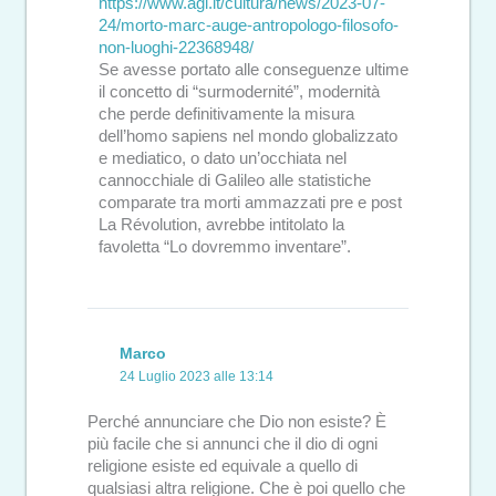
https://www.agi.it/cultura/news/2023-07-
24/morto-marc-auge-antropologo-filosofo-
non-luoghi-22368948/
Se avesse portato alle conseguenze ultime
il concetto di “surmodernité”, modernità
che perde definitivamente la misura
dell’homo sapiens nel mondo globalizzato
e mediatico, o dato un’occhiata nel
cannocchiale di Galileo alle statistiche
comparate tra morti ammazzati pre e post
La Révolution, avrebbe intitolato la
favoletta “Lo dovremmo inventare”.
Marco
24 Luglio 2023 alle 13:14
Perché annunciare che Dio non esiste? È
più facile che si annunci che il dio di ogni
religione esiste ed equivale a quello di
qualsiasi altra religione. Che è poi quello che