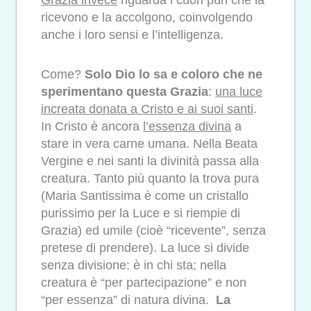
Grazia invece
riguarda i cuori puri che la
ricevono e la accolgono, coinvolgendo
anche i loro sensi e l’intelligenza.
Come?
Solo Dio lo sa e coloro che ne
sperimentano questa Grazia
:
una luce
increata donata a Cristo e ai suoi santi
.
In Cristo è ancora
l’essenza divina
a
stare in vera carne umana. Nella Beata
Vergine e nei santi la divinità passa alla
creatura. Tanto più quanto la trova pura
(Maria Santissima è come un cristallo
purissimo per la Luce e si riempie di
Grazia) ed umile (cioè “ricevente”, senza
pretese di prendere). La luce si divide
senza divisione: è in chi sta; nella
creatura è “per partecipazione” e non
“per essenza” di natura divina.
La