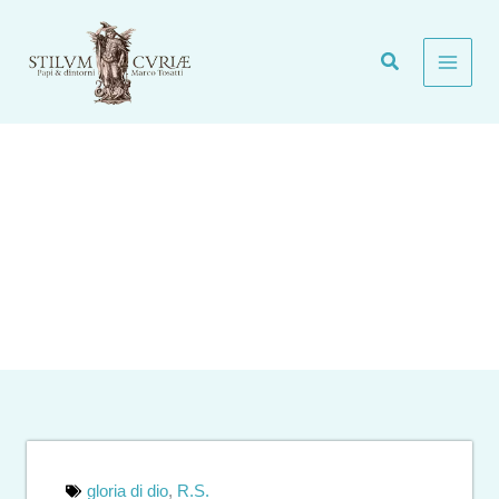
Vai
al
contenuto
Si fa in fretta a dire uomo…
Generale
gloria di dio
,
R.S.