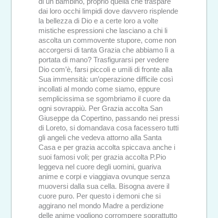
di un bambino, proprio quella che traspare
dai loro occhi limpidi dove davvero risplende
la bellezza di Dio e a certe loro a volte
mistiche espressioni che lasciano a chi li
ascolta un commovente stupore, come non
accorgersi di tanta Grazia che abbiamo lì a
portata di mano? Trasfigurarsi per vedere
Dio com’è, farsi piccoli e umili di fronte alla
Sua immensità: un’operazione difficile così
incollati al mondo come siamo, eppure
semplicissima se sgombriamo il cuore da
ogni sovrappiù. Per Grazia accolta San
Giuseppe da Copertino, passando nei pressi
di Loreto, si domandava cosa facessero tutti
gli angeli che vedeva attorno alla Santa
Casa e per grazia accolta spiccava anche i
suoi famosi voli; per grazia accolta P.Pio
leggeva nel cuore degli uomini, guariva
anime e corpi e viaggiava ovunque senza
muoversi dalla sua cella. Bisogna avere il
cuore puro. Per questo i demoni che si
aggirano nel mondo Madre a perdizione
delle anime vogliono corrompere soprattutto