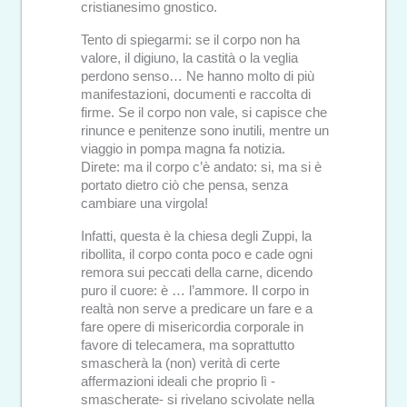
cristianesimo gnostico.
Tento di spiegarmi: se il corpo non ha
valore, il digiuno, la castità o la veglia
perdono senso… Ne hanno molto di più
manifestazioni, documenti e raccolta di
firme. Se il corpo non vale, si capisce che
rinunce e penitenze sono inutili, mentre un
viaggio in pompa magna fa notizia.
Direte: ma il corpo c’è andato: si, ma si è
portato dietro ciò che pensa, senza
cambiare una virgola!
Infatti, questa è la chiesa degli Zuppi, la
ribollita, il corpo conta poco e cade ogni
remora sui peccati della carne, dicendo
puro il cuore: è … l’ammore. Il corpo in
realtà non serve a predicare un fare e a
fare opere di misericordia corporale in
favore di telecamera, ma soprattutto
smascherà la (non) verità di certe
affermazioni ideali che proprio lì -
smascherate- si rivelano scivolate nella