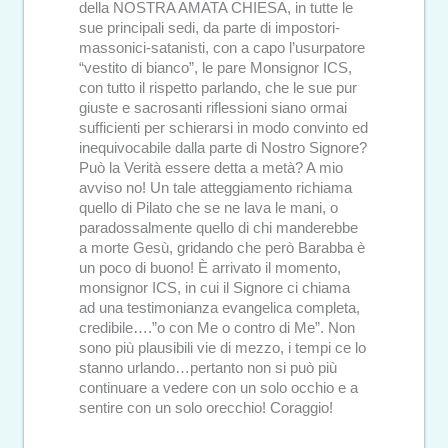
della NOSTRA AMATA CHIESA, in tutte le
sue principali sedi, da parte di impostori-
massonici-satanisti, con a capo l’usurpatore
“vestito di bianco”, le pare Monsignor ICS,
con tutto il rispetto parlando, che le sue pur
giuste e sacrosanti riflessioni siano ormai
sufficienti per schierarsi in modo convinto ed
inequivocabile dalla parte di Nostro Signore?
Può la Verità essere detta a metà? A mio
avviso no! Un tale atteggiamento richiama
quello di Pilato che se ne lava le mani, o
paradossalmente quello di chi manderebbe
a morte Gesù, gridando che però Barabba è
un poco di buono! È arrivato il momento,
monsignor ICS, in cui il Signore ci chiama
ad una testimonianza evangelica completa,
credibile….”o con Me o contro di Me”. Non
sono più plausibili vie di mezzo, i tempi ce lo
stanno urlando…pertanto non si può più
continuare a vedere con un solo occhio e a
sentire con un solo orecchio! Coraggio!