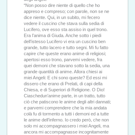
“Non posso dire niente di quello che ho
appreso e compreso; con parole, non se ne
dice niente. Qui, in un subito, mi fecero
vedere il cuscino che stava sulla sedia di
Lucifero, ove esso sta assiso in quel trono.
Era l’anima di Giuda. Anche sotto i piedi
dell’istesso Lucifero vi era un cuscino ben
grande, tutto lacero e tutto segni. Mi fu fatto
capire che queste erano anime di religiosi;
apertosi esso trono, parvemi vedere, fra
quei demoni che stavano sotto la sedia, una
grande quantità di anime. Allora chiesi ai
miei Angeli: E chi sono queste? Ed essi mi
dissero che erano di Prelati, di capi della
Chiesa, e di Superiori di Religione. O Dio!
Ciaschedun’anime parte, in un tratto, tutto
ciò che patiscono le anime degli altri dannati;
e parvemi comprendere che la mia andata
colà fu di tormento a tutti i demoni ed a tutte
le anime dell’inferno. Io credo però, che non
solo mi accompagnassero i miei Angeli, ma
ancora mi accompagnasse incognitamente