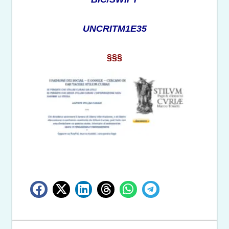
UNCRITM1E35
§§§