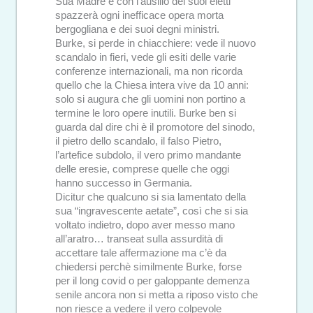
Sua Madre e con l’ausilio dei suoi eletti
spazzerà ogni inefficace opera morta
bergogliana e dei suoi degni ministri.
Burke, si perde in chiacchiere: vede il nuovo
scandalo in fieri, vede gli esiti delle varie
conferenze internazionali, ma non ricorda
quello che la Chiesa intera vive da 10 anni:
solo si augura che gli uomini non portino a
termine le loro opere inutili. Burke ben si
guarda dal dire chi è il promotore del sinodo,
il pietro dello scandalo, il falso Pietro,
l’artefice subdolo, il vero primo mandante
delle eresie, comprese quelle che oggi
hanno successo in Germania.
Dicitur che qualcuno si sia lamentato della
sua “ingravescente aetate”, così che si sia
voltato indietro, dopo aver messo mano
all’aratro… transeat sulla assurdità di
accettare tale affermazione ma c’è da
chiedersi perchè similmente Burke, forse
per il long covid o per galoppante demenza
senile ancora non si metta a riposo visto che
non riesce a vedere il vero colpevole