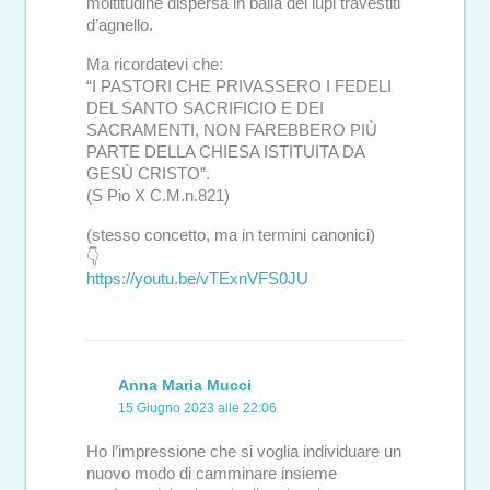
moltitudine dispersa in balia dei lupi travestiti
d’agnello.
Ma ricordatevi che:
“I PASTORI CHE PRIVASSERO I FEDELI
DEL SANTO SACRIFICIO E DEI
SACRAMENTI, NON FAREBBERO PIÙ
PARTE DELLA CHIESA ISTITUITA DA
GESÙ CRISTO”.
(S Pio X C.M.n.821)
(stesso concetto, ma in termini canonici)
👇
https://youtu.be/vTExnVFS0JU
Anna Maria Mucci
15 Giugno 2023 alle 22:06
Ho l’impressione che si voglia individuare un
nuovo modo di camminare insieme