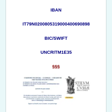
IBAN
IT79N0200805319000400690898
BIC/SWIFT
UNCRITM1E35
§§§