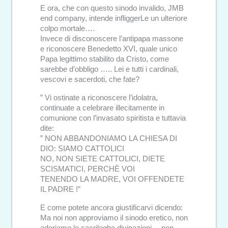
E ora, che con questo sinodo invalido, JMB
end company, intende infliggerLe un ulteriore
colpo mortale….
Invece di disconoscere l’antipapa massone
e riconoscere Benedetto XVI, quale unico
Papa legittimo stabilito da Cristo, come
sarebbe d’obbligo ….. Lei e tutti i cardinali,
vescovi e sacerdoti, che fate?
” Vi ostinate a riconoscere l’idolatra,
continuate a celebrare illecitamente in
comunione con l’invasato spiritista e tuttavia
dite:
” NON ABBANDONIAMO LA CHIESA DI
DIO: SIAMO CATTOLICI
NO, NON SIETE CATTOLICI, DIETE
SCISMATICI, PERCHÈ VOI
TENENDO LA MADRE, VOI OFFENDETE
IL PADRE !”
E come potete ancora giustificarvi dicendo:
Ma noi non approviamo il sinodo eretico, non
adoriamo le sacrileghe divinazioni… non