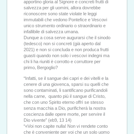
apportino gloria al Signore e concreti frutti di
salvezza per gli uomini, allora dovrebbe
riconoscere sono state violate le leggi
immutabili che vedono Pontefice e Vescovi
unico strumento ordinario o straordinario e
infallibile di salvezza umana.
Dunque a cosa serve augurarsi che il sinodo
(tedesco) non si concreti (già aperto dal
2021) e non si concluda e non produca frutti
guasti quando non solo i vescovi indegni ma
chi li ha riuniti è corrotto e corruttore per
primo, Bergoglio?
“Infatti, se il sangue dei capri e dei vitelli e la
cenere di una giovenca, sparsi su quelli che
sono contaminati, li santificano purificandoli
nella carne, quanto più il sangue di Cristo,
che con uno Spirito eterno offrì se stesso
senza macchia a Dio, purificherà la nostra
coscienza dalle opere morte, per servire il
Dio vivente” (eb9, 13 14)
“«Voi non capite nulla! Non vi rendete conto
che è conveniente per voi che un solo uomo