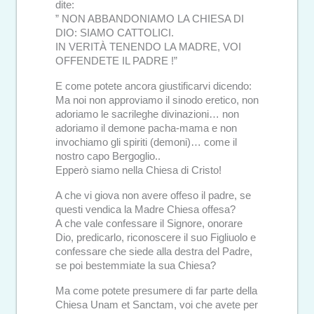
dite:
” NON ABBANDONIAMO LA CHIESA DI
DIO: SIAMO CATTOLICI.
IN VERITÀ TENENDO LA MADRE, VOI
OFFENDETE IL PADRE !”
E come potete ancora giustificarvi dicendo:
Ma noi non approviamo il sinodo eretico, non
adoriamo le sacrileghe divinazioni… non
adoriamo il demone pacha-mama e non
invochiamo gli spiriti (demoni)… come il
nostro capo Bergoglio..
Epperò siamo nella Chiesa di Cristo!
A che vi giova non avere offeso il padre, se
questi vendica la Madre Chiesa offesa?
A che vale confessare il Signore, onorare
Dio, predicarlo, riconoscere il suo Figliuolo e
confessare che siede alla destra del Padre,
se poi bestemmiate la sua Chiesa?
Ma come potete presumere di far parte della
Chiesa Unam et Sanctam, voi che avete per