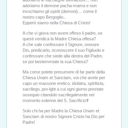
adoriamo il demone pacha-mama e non
invochiamo gli spiriti (demoni)… come il
nostro capo Bergoglio..
Epperò siamo nella Chiesa di Cristo!
A che vi giova non avere offeso il padre, se
questi vendica la Madre Chiesa offesa?
A che vale confessare il Signore, onorare
Dio, predicarlo, riconoscere il suo Figliuolo e
confessare che siede alla destra del Padre,
se poi bestemmiate la sua Chiesa?
Ma come potete presumere di far parte della
Chiesa Unam et Sanctam, voi che avete per
capo un massone eretico, idolatra, spiritista,
sacrilego, pro-lgbt a cui ogni giorno prestate
ossequio citandolo sacrilegalmente nel
momento solenne del S. Sacrificio❓
Solo chi ha per Madre la Chiesa Unam et
Sanctam di nostro Signore Cristo ha Dio per
Padre!