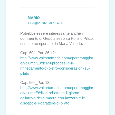
MARIO
1 Giugno 2023 alle 14:30
Potrebbe essere interessante anche il
commento di Gesù stesso su Ponzio Pilato,
così come riportato da Maria Valtorta:
Cap. 604_Par. 36-42:
http://www.valtortamaria.com/operamaggior
e/volume/10/dciv-i-processi-e-il-
rinnegamento-di-pietro-considerazioni-su-
pilato
Cap. 566_Par. 18:
http://www.valtortamaria.com/operamaggior
e/volume/9/dlxvi-ad-efraim-il-giorno-
dellarrivo-della-madre-con-lazzaro-e-le-
discepole-il-carattere-di-pilato