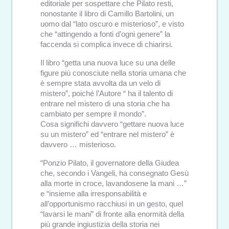
editoriale per sospettare che Pilato resti,
nonostante il libro di Camillo Bartolini, un
uomo dal “lato oscuro e misterioso”, e visto
che “attingendo a fonti d’ogni genere” la
faccenda si complica invece di chiarirsi.
Il libro “getta una nuova luce su una delle
figure più conosciute nella storia umana che
è sempre stata avvolta da un velo di
mistero”, poiché l’Autore “ ha il talento di
entrare nel mistero di una storia che ha
cambiato per sempre il mondo”.
Cosa significhi davvero “gettare nuova luce
su un mistero” ed “entrare nel mistero” è
davvero … misterioso.
“Ponzio Pilato, il governatore della Giudea
che, secondo i Vangeli, ha consegnato Gesù
alla morte in croce, lavandosene la mani …”
e “insieme alla irresponsabilità e
all’opportunismo racchiusi in un gesto, quel
“lavarsi le mani” di fronte alla enormità della
più grande ingiustizia della storia nei