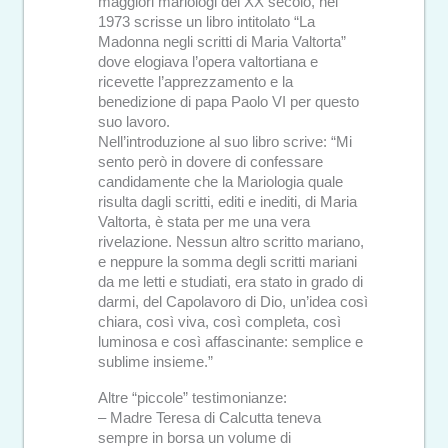
maggiori mariologi del XX secolo, nel
1973 scrisse un libro intitolato “La
Madonna negli scritti di Maria Valtorta”
dove elogiava l’opera valtortiana e
ricevette l’apprezzamento e la
benedizione di papa Paolo VI per questo
suo lavoro.
Nell’introduzione al suo libro scrive: “Mi
sento però in dovere di confessare
candidamente che la Mariologia quale
risulta dagli scritti, editi e inediti, di Maria
Valtorta, è stata per me una vera
rivelazione. Nessun altro scritto mariano,
e neppure la somma degli scritti mariani
da me letti e studiati, era stato in grado di
darmi, del Capolavoro di Dio, un’idea così
chiara, così viva, così completa, così
luminosa e così affascinante: semplice e
sublime insieme.”
Altre “piccole” testimonianze:
– Madre Teresa di Calcutta teneva
sempre in borsa un volume di