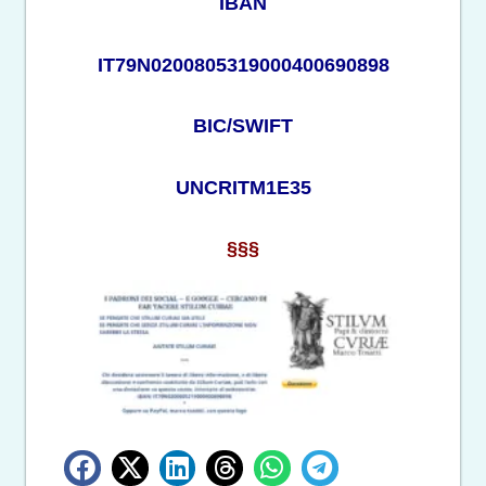
IBAN
IT79N0200805319000400690898
BIC/SWIFT
UNCRITM1E35
§§§