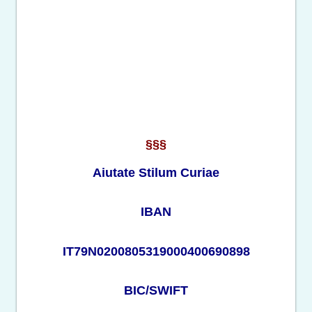
§§§
Aiutate Stilum Curiae
IBAN
IT79N0200805319000400690898
BIC/SWIFT