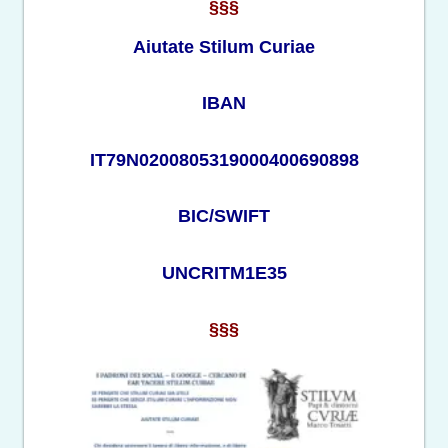
§§§
Aiutate Stilum Curiae
IBAN
IT79N0200805319000400690898
BIC/SWIFT
UNCRITM1E35
§§§