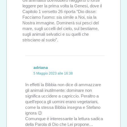
Gli animalisti dovrebbero rileggersi o forse
leggere per la prima volta la Genesi, dove il
Capitolo 1 versetto 26 riporta “Dio disse:
Facciamo l’uomo: sia simile a Noi, sia la
Nostra immagine. Dominerà sui pesci del
mare, sugli uccelli del cielo, sul bestiame,
sugli animali selvatici e su quelli che
strisciano al suolo”.
adriana
5 Maggio 2023 alle 16:38
In effetti la Bibbia non dice di ammazzare
gli animali inutilmente: dominare non
significa uccidere a capriccio. Peraltro a
quell’epoca gli uomini erano vegetariani,
come la stessa Bibbia insegna e Stefano
ignora 😉
Comunque è interessante la lettura sadica
della Parola di Dio che Lei propone…